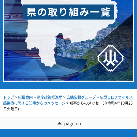
トップ
>
組織案内
>
高度政策推進局
>
広聴広報グループ
>
新型コロナウイルス
感染症に関する知事からのメッセージ
> 知事からのメッセージ(令和4年10月25
日火曜日)
pagetop