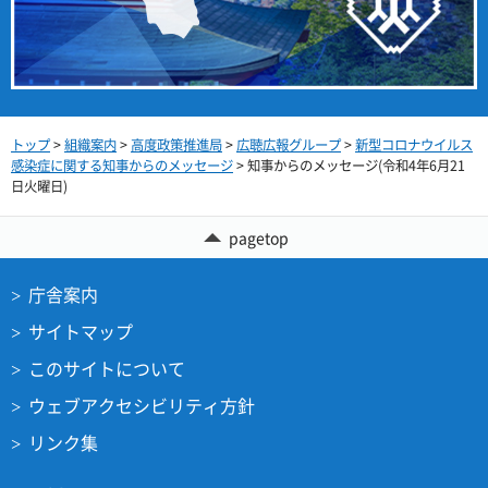
トップ
>
組織案内
>
高度政策推進局
>
広聴広報グループ
>
新型コロナウイルス
感染症に関する知事からのメッセージ
> 知事からのメッセージ(令和4年6月21
日火曜日)
pagetop
庁舎案内
サイトマップ
このサイトについて
ウェブアクセシビリティ方針
リンク集