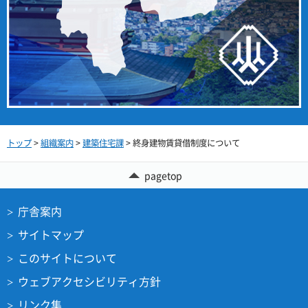
トップ
>
組織案内
>
建築住宅課
> 終身建物賃貸借制度について
pagetop
庁舎案内
サイトマップ
このサイトについて
ウェブアクセシビリティ方針
リンク集