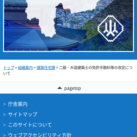
トップ
>
組織案内
>
建築住宅課
> 二級・木造建築士の免許手数料等の改定につ
いて
pagetop
庁舎案内
サイトマップ
このサイトについて
ウェブアクセシビリティ方針