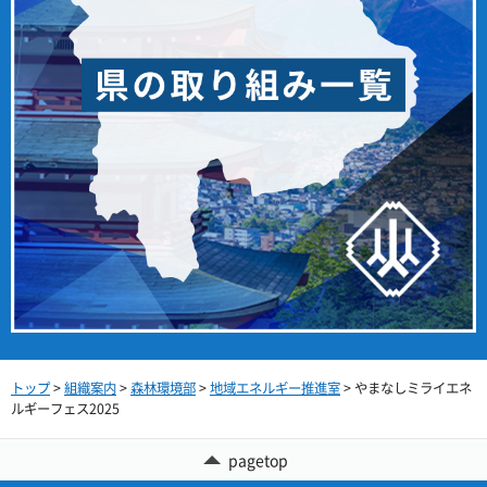
トップ
>
組織案内
>
森林環境部
>
地域エネルギー推進室
> やまなしミライエネ
ルギーフェス2025
pagetop