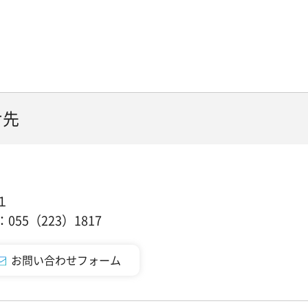
せ先
１
55（223）1817