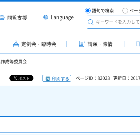
語句で検索
ペー
Language
閲覧支援
定例会・臨時会
請願・陳情
案作成等委員会
ページID：83033
更新日：201
印刷する