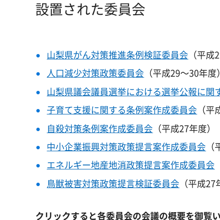
設置された委員会
山梨県がん対策推進条例検証委員会
（平成2
人口減少対策政策委員会
（平成29～30年度
山梨県議会議員選挙における選挙公報に関
子育て支援に関する条例案作成委員会
（平成
自殺対策条例案作成委員会
（平成27年度）
中小企業振興対策政策提言案作成委員会
（
エネルギー地産地消政策提言案作成委員会
鳥獣被害対策政策提言検証委員会
（平成27
クリックすると各委員会の会議の概要を御覧