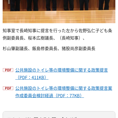
知事室で長崎知事に提言を行った左から佐野弘仁子ども条
例副委員長、桜本広樹議長、（長崎知事）、
杉山肇副議長、飯島修委員長、猪股尚彦副委員長
公共施設のトイレ等の環境整備に関する政策提言
（PDF：411KB）
公共施設のトイレ等の環境整備に関する政策提言案
作成委員会検討経過（PDF：77KB）