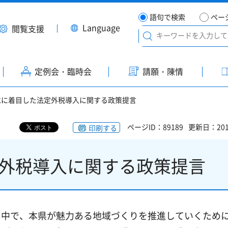
語句で検索
ペー
Language
閲覧支援
定例会・臨時会
請願・陳情
水に着目した法定外税導入に関する政策提言
ページID：89189
更新日：201
印刷する
外税導入に関する政策提言
る中で、本県が魅力ある地域づくりを推進していくため