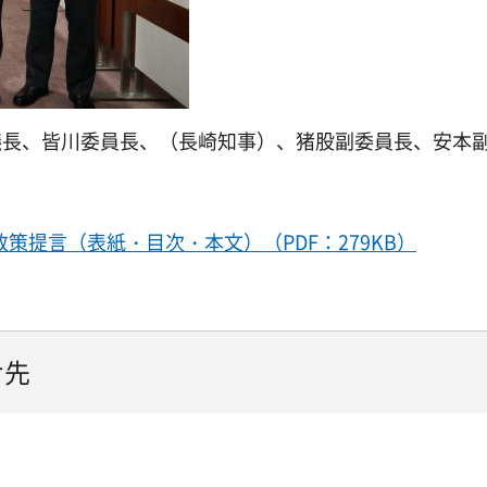
議長、皆川委員長、（長崎知事）、猪股副委員長、安本
提言（表紙・目次・本文）（PDF：279KB）
せ先