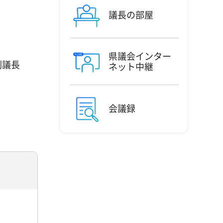
議長の部屋
県議会インター
副議長
ネット中継
会議録