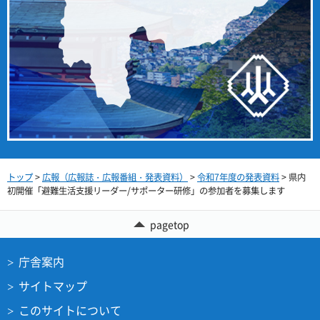
トップ
>
広報（広報誌・広報番組・発表資料）
>
令和7年度の発表資料
> 県内
初開催「避難生活支援リーダー/サポーター研修」の参加者を募集します
pagetop
庁舎案内
サイトマップ
このサイトについて