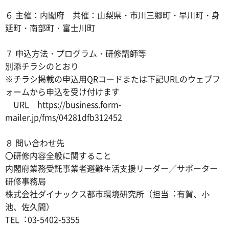
６ 主催：内閣府 共催：山梨県・市川三郷町・早川町・身
延町・南部町・富士川町
７ 申込方法・プログラム・研修講師等
別添チラシのとおり
※チラシ掲載の申込用QRコードまたは下記URLのウェブフ
ォームから申込を受け付けます
URL https://business.form-
mailer.jp/fms/04281dfb312452
８ 問い合わせ先
〇研修内容全般に関すること
内閣府業務受託事業者避難⽣活⽀援リーダー／サポーター
研修事務局
株式会社ダイナックス都市環境研究所（担当︓有賀、⼩
池、佐久間）
TEL︓03-5402-5355