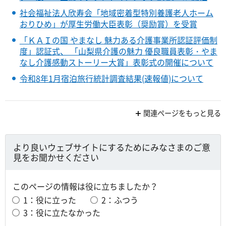
社会福祉法人欣寿会「地域密着型特別養護老人ホーム
おりひめ」が厚生労働大臣表彰（奨励賞）を受賞
「ＫＡＩの国 やまなし 魅力ある介護事業所認証評価制
度」認証式、 「山梨県介護の魅力 優良職員表彰・やま
なし介護感動ストーリー大賞」表彰式の開催について
令和8年1月宿泊旅行統計調査結果(速報値)について
関連ページをもっと見る
より良いウェブサイトにするためにみなさまのご意
見をお聞かせください
このページの情報は役に立ちましたか？
1：役に立った
2：ふつう
3：役に立たなかった