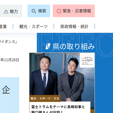
検索
緊急・災害情報
魅力
産業
観光・スポーツ
県政情報・統計
ガイダンス」
県の取り組み
5年11月28日
Ｂ企