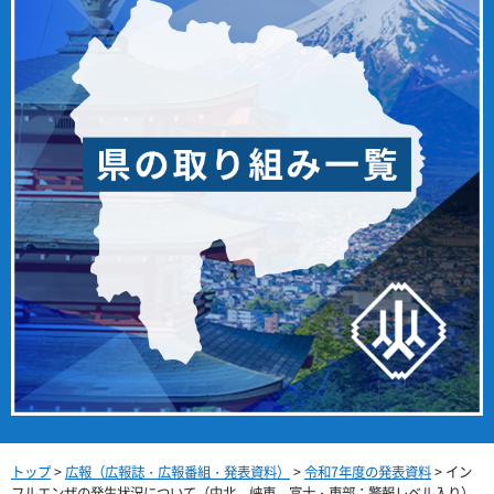
トップ
>
広報（広報誌・広報番組・発表資料）
>
令和7年度の発表資料
> イン
フルエンザの発生状況について（中北、峡東、富士・東部：警報レベル入り）