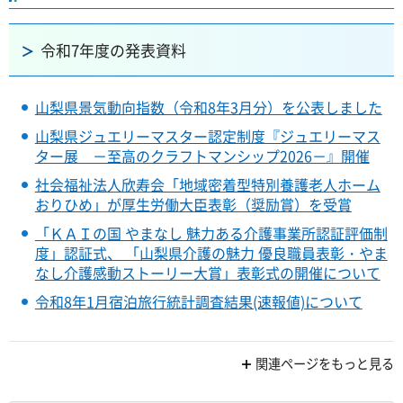
令和7年度の発表資料
山梨県景気動向指数（令和8年3月分）を公表しました
山梨県ジュエリーマスター認定制度『ジュエリーマス
ター展 －至高のクラフトマンシップ2026－』開催
社会福祉法人欣寿会「地域密着型特別養護老人ホーム
おりひめ」が厚生労働大臣表彰（奨励賞）を受賞
「ＫＡＩの国 やまなし 魅力ある介護事業所認証評価制
度」認証式、 「山梨県介護の魅力 優良職員表彰・やま
なし介護感動ストーリー大賞」表彰式の開催について
令和8年1月宿泊旅行統計調査結果(速報値)について
関連ページをもっと見る