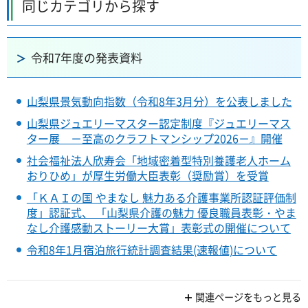
同じカテゴリから探す
令和7年度の発表資料
山梨県景気動向指数（令和8年3月分）を公表しました
山梨県ジュエリーマスター認定制度『ジュエリーマス
ター展 －至高のクラフトマンシップ2026－』開催
社会福祉法人欣寿会「地域密着型特別養護老人ホーム
おりひめ」が厚生労働大臣表彰（奨励賞）を受賞
「ＫＡＩの国 やまなし 魅力ある介護事業所認証評価制
度」認証式、 「山梨県介護の魅力 優良職員表彰・やま
なし介護感動ストーリー大賞」表彰式の開催について
令和8年1月宿泊旅行統計調査結果(速報値)について
関連ページをもっと見る