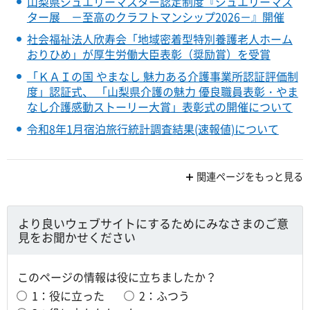
山梨県ジュエリーマスター認定制度『ジュエリーマス
ター展 －至高のクラフトマンシップ2026－』開催
社会福祉法人欣寿会「地域密着型特別養護老人ホーム
おりひめ」が厚生労働大臣表彰（奨励賞）を受賞
「ＫＡＩの国 やまなし 魅力ある介護事業所認証評価制
度」認証式、 「山梨県介護の魅力 優良職員表彰・やま
なし介護感動ストーリー大賞」表彰式の開催について
令和8年1月宿泊旅行統計調査結果(速報値)について
関連ページをもっと見る
より良いウェブサイトにするためにみなさまのご意
見をお聞かせください
このページの情報は役に立ちましたか？
1：役に立った
2：ふつう