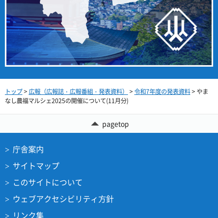
トップ
>
広報（広報誌・広報番組・発表資料）
>
令和7年度の発表資料
> やま
なし農福マルシェ2025の開催について(11月分)
pagetop
庁舎案内
サイトマップ
このサイトについて
ウェブアクセシビリティ方針
リンク集