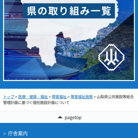
トップ
>
医療・健康・福祉
>
障害福祉
>
障害福祉施策
> 山梨県公共施設等総合
管理計画に基づく個別施設計画について
pagetop
庁舎案内