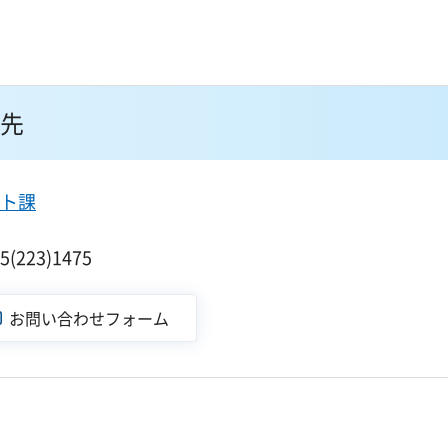
先
ト課
223)1475