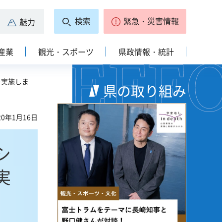
検索
緊急・災害情報
魅力
産業
観光・スポーツ
県政情報・統計
を実施しま
県の取り組み
0年1月16日
シ
実