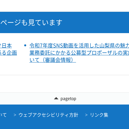
なページも見ています
け日本
令和7年度SNS動画を活用した山梨県の魅
係る企画
業務委託にかかる公募型プロポーザルの実
いて（審議会情報）
pagetop
いて
ウェブアクセシビリティ方針
リンク集