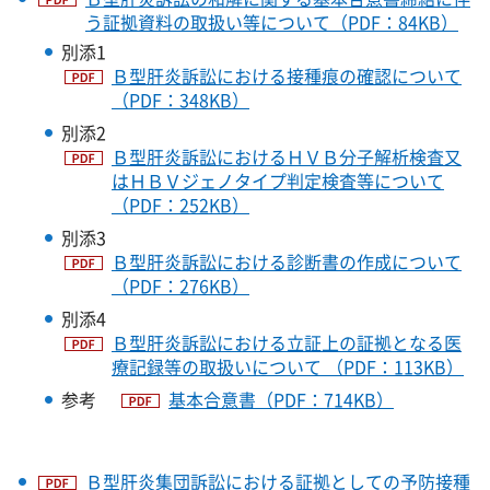
う証拠資料の取扱い等について（PDF：84KB）
別添1
Ｂ型肝炎訴訟における接種痕の確認について
（PDF：348KB）
別添2
Ｂ型肝炎訴訟におけるＨＶＢ分子解析検査又
はＨＢＶジェノタイプ判定検査等について
（PDF：252KB）
別添3
Ｂ型肝炎訴訟における診断書の作成について
（PDF：276KB）
別添4
Ｂ型肝炎訴訟における立証上の証拠となる医
療記録等の取扱いについて （PDF：113KB）
参考
基本合意書（PDF：714KB）
Ｂ型肝炎集団訴訟における証拠としての予防接種