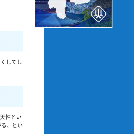
をなくしてし
。後天性とい
がる、とい