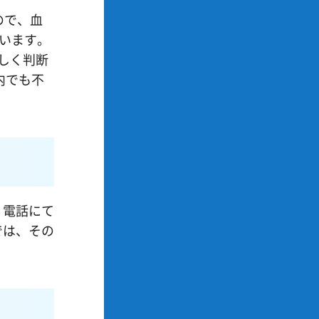
ので、血
ています。
しく判断
内でも不
、電話にて
では、その