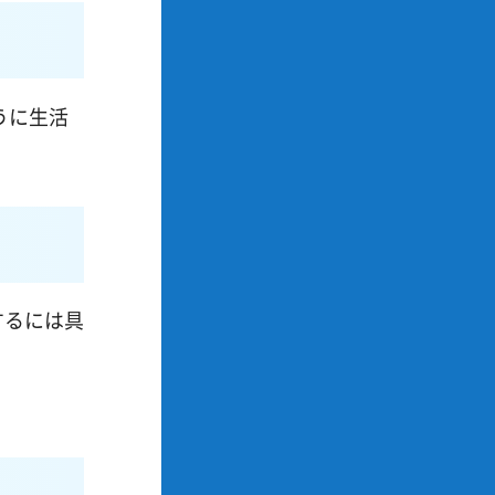
うに生活
するには具