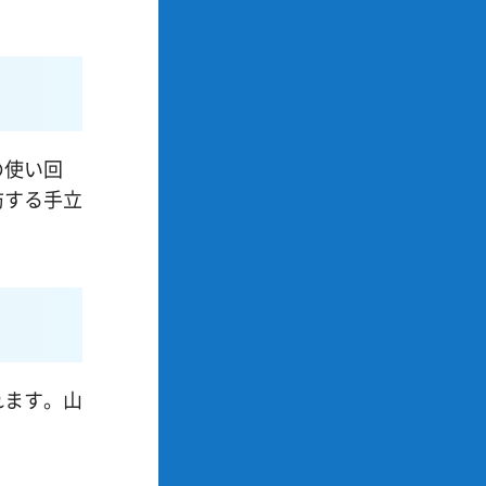
の使い回
防する手立
れます。山