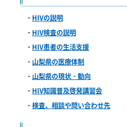
・
HIVの説明
・
HIV検査の説明
・
HIV患者の生活支援
・
山梨県の医療体制
・
山梨県の現状・動向
・
HIV知識普及啓発講習会
・
検査、相談や問い合わせ先