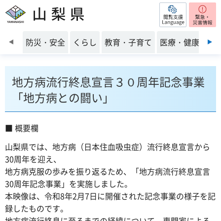
閲覧支援
山梨県
前のスライドを表示
防災・安全
くらし
教育・子育て
医療・健康・福
地方病流行終息宣言３０周年記念事業
「地方病との闘い」
■ 概要欄
山梨県では、地方病（日本住血吸虫症）流行終息宣言から
30周年を迎え、
地方病克服の歩みを振り返るため、「地方病流行終息宣言
30周年記念事業」を実施しました。
本映像は、令和8年2月7日に開催された記念事業の様子を記
録したものです。
地方病流行終息に至るまでの経緯について、専門家による