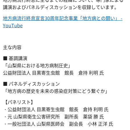
講演およびパネルディスカッションを収録しています。
地方病流行終息宣言30周年記念事業「地方病との闘い」 -
YouTube
主な内容
■ 基調講演
「山梨県における地方病制圧史」
公益財団法人 目黒寄生虫館 館長 倉持 利明 氏
■ パネルディスカッション
「地方病の歴史を未来の感染症対策にどう繋ぐか」
【パネリスト】
・公益財団法人 目黒寄生虫館 館長 倉持 利明 氏
・元 山梨県衛生公害研究所 副所長 薬袋 勝 氏
・一般社団法人 山梨県医師会 副会長 小林 正洋 氏