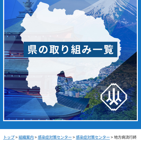
トップ
>
組織案内
>
感染症対策センター
>
感染症対策センター
> 地方病流行終