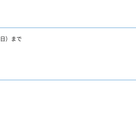
曜日）まで
。