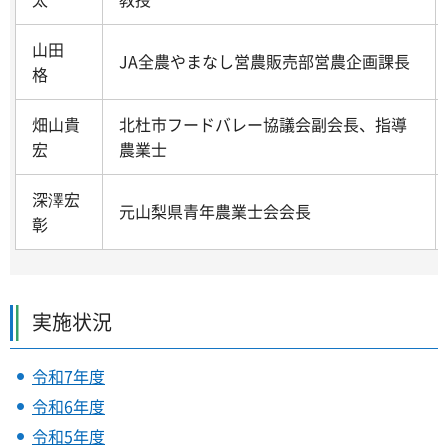
山田
JA全農やまなし営農販売部営農企画課長
格
畑山貴
北杜市フードバレー協議会副会長、指導
宏
農業士
深澤宏
元山梨県青年農業士会会長
彰
実施状況
令和7年度
令和6年度
令和5年度