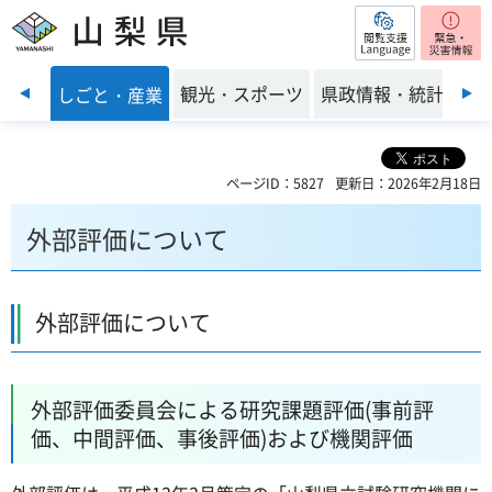
閲覧支援
山梨県
前のスライドを表示
・環境
観光・スポーツ
県政情報・統計
しごと・産業
ページID：5827
更新日：2026年2月18日
外部評価について
外部評価について
外部評価委員会による研究課題評価(事前評
価、中間評価、事後評価)および機関評価