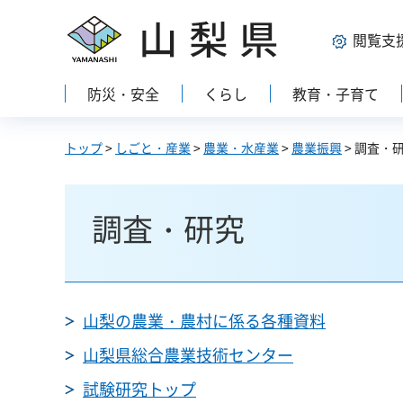
山梨県
閲覧支
防災・安全
くらし
教育・子育て
トップ
>
しごと・産業
>
農業・水産業
>
農業振興
> 調査・
調査・研究
山梨の農業・農村に係る各種資料
山梨県総合農業技術センター
試験研究トップ