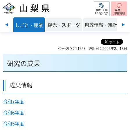
閲覧支援
山梨県
前のスライドを表示
・環境
観光・スポーツ
県政情報・統計
しごと・産業
ページID：21958
更新日：2026年2月18日
研究の成果
成果情報
令和7年度
令和6年度
令和5年度