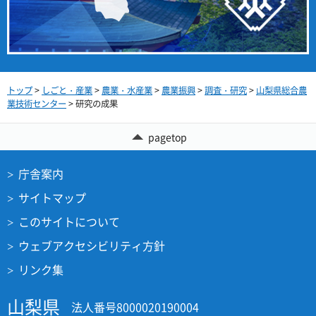
トップ
>
しごと・産業
>
農業・水産業
>
農業振興
>
調査・研究
>
山梨県総合農
業技術センター
> 研究の成果
pagetop
庁舎案内
サイトマップ
このサイトについて
ウェブアクセシビリティ方針
リンク集
山梨県
法人番号8000020190004