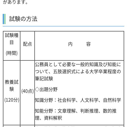
があります。
試験の方法
試験種
目
配点
内 容
(時間)
公務員として必要な一般的知識及び知能に
ついて、五肢選択式による大学卒業程度の
筆記試験
教養試
験
◇出題分野
(40点)
(120分)
知識分野：社会科学、人文科学、自然科学
知能分野：文章理解、判断推理、数的推
理、資料解釈