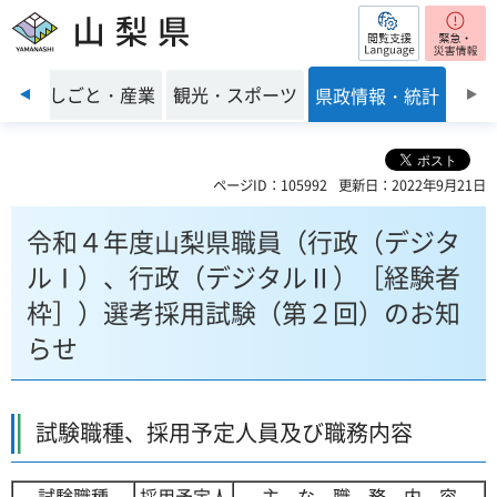
閲覧支援
山梨県
前のスライドを表示
環境
しごと・産業
観光・スポーツ
県政情報・統計
ページID：105992
更新日：2022年9月21日
令和４年度山梨県職員（行政（デジタ
ルⅠ）、行政（デジタルⅡ）［経験者
枠］）選考採用試験（第２回）のお知
らせ
試験職種、採用予定人員及び職務内容
試験職種
採用予定人
主 な 職 務 内 容