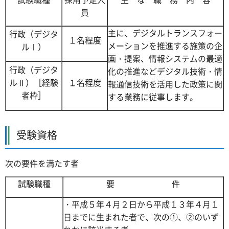
員
主に、デジタルトランスフォー
行政（デジタ
１名程度
メーションを推進する施策の企
ルⅠ）
画・提案、情報システムの最適
行政（デジタ
化の推進などデジタル技術・情
ルⅡ）［経験
１名程度
報通信技術を活用した政策に関
者枠］
する業務に従事します。
受験資格
次の要件を満たす者
試験職種
要 件
・平成５年４月２日から平成１３年４月１
日までに生まれた者で、次の①、②のいず