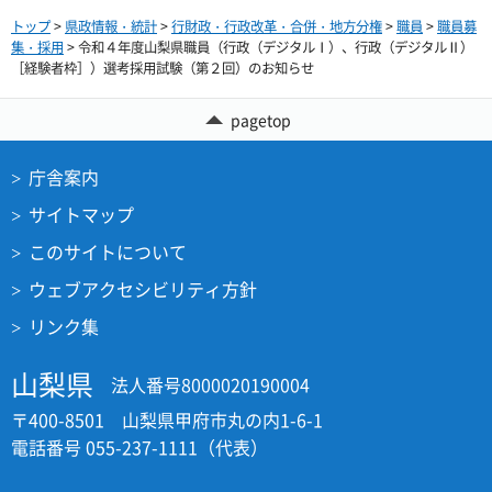
トップ
>
県政情報・統計
>
行財政・行政改革・合併・地方分権
>
職員
>
職員募
集・採用
> 令和４年度山梨県職員（行政（デジタルⅠ）、行政（デジタルⅡ）
［経験者枠］）選考採用試験（第２回）のお知らせ
pagetop
庁舎案内
サイトマップ
このサイトについて
ウェブアクセシビリティ方針
リンク集
山梨県
法人番号8000020190004
〒400-8501 山梨県甲府市丸の内1-6-1
電話番号 055-237-1111（代表）