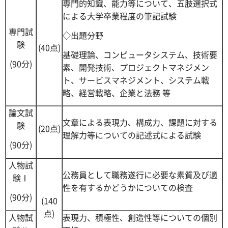
専門的知識、能力等について、五肢選択式
による大学卒業程度の筆記試験
専門試
◇出題分野
験
(40点)
基礎理論、コンピュータシステム、技術要
(90分)
素、開発技術、プロジェクトマネジメン
ト、サービスマネジメント、システム戦
略、経営戦略、企業と法務 等
論文試
文章による表現力、構成力、課題に対する
験
(20点)
理解力等についての記述式による試験
(90分)
人物試
公務員として職務遂行に必要な素質及び適
験Ⅰ
性を有するかどうかについての検査
(90分)
(140
点)
人物試
表現力、積極性、創造性等についての個別