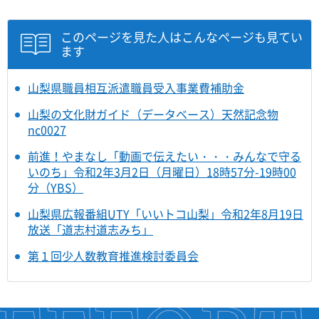
このページを見た人はこんなページも見てい
ます
山梨県職員相互派遣職員受入事業費補助金
山梨の文化財ガイド（データベース）天然記念物
nc0027
前進！やまなし「動画で伝えたい・・・みんなで守る
いのち」令和2年3月2日（月曜日）18時57分-19時00
分（YBS）
山梨県広報番組UTY「いいトコ山梨」令和2年8月19日
放送「道志村道志みち」
第１回少人数教育推進検討委員会