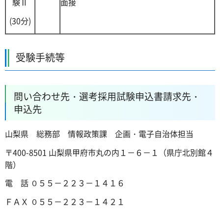
験Ⅱ
面接
(30分)
受験手続等
問い合わせ先・選考採用試験申込書請求先・
申込先
山梨県 総務部 情報政策課 企画・電子自治体担当
〒400-8501 山梨県甲府市丸の内１－６－１（県庁北別館４
階）
電 話 ０５５－２２３－１４１６
ＦＡＸ ０５５－２２３－１４２１