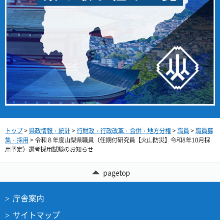
トップ
>
県政情報・統計
>
行財政・行政改革・合併・地方分権
>
職員
>
職員募
集・採用
> 令和８年度山梨県職員（任期付研究員【火山防災】令和8年10月採
用予定）選考採用試験のお知らせ
pagetop
庁舎案内
サイトマップ