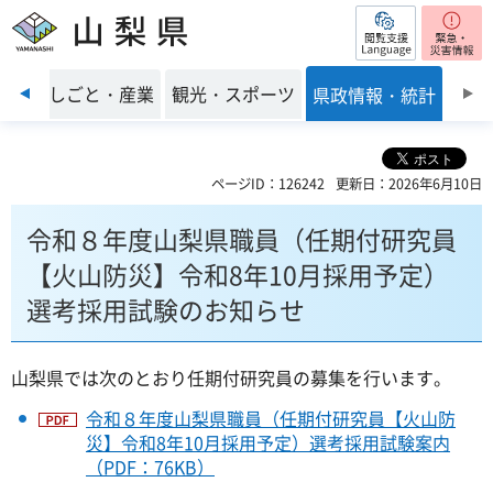
閲覧支援
山梨県
前のスライドを表示
環境
しごと・産業
観光・スポーツ
県政情報・統計
ページID：126242
更新日：2026年6月10日
令和８年度山梨県職員（任期付研究員
【火山防災】令和8年10月採用予定）
選考採用試験のお知らせ
山梨県では次のとおり任期付研究員の募集を行います。
令和８年度山梨県職員（任期付研究員【火山防
災】令和8年10月採用予定）選考採用試験案内
（PDF：76KB）