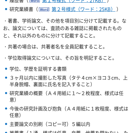
研究業績書（
第２号様式（ワード：25KB）
）
・著書、学術論文、その他を項目別に分けて記載する。な
お、論文については、査読のある雑誌に掲載されたもの
と、それ以外のものに分けて記載すること。
・共著の場合は、共著者名を全員記載すること。
・学位取得論文については、その旨を明記すること。
学位、学歴を証明する書類
３ヶ月以内に撮影した写真（タテ４cm×ヨコ３cm、上
半身脱帽、裏面に氏名を記入すること）
研究業績の概要（Ａ４用紙に１～２枚程度、様式は任
意）
今後の研究計画及び抱負（Ａ４用紙に１枚程度、様式は
任意）
主要論文の別刷（コピー可）５編以内
推薦書（１通 様式は任意。自薦、他薦を問わない。た