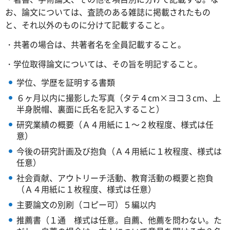
お、論文については、査読のある雑誌に掲載されたもの
と、それ以外のものに分けて記載すること。
・共著の場合は、共著者名を全員記載すること。
・学位取得論文については、その旨を明記すること。
学位、学歴を証明する書類
６ヶ月以内に撮影した写真（タテ４cm×ヨコ３cm、上
半身脱帽、裏面に氏名を記入すること）
研究業績の概要（Ａ４用紙に１～２枚程度、様式は任
意）
今後の研究計画及び抱負（Ａ４用紙に１枚程度、様式は
任意）
社会貢献、アウトリーチ活動、教育活動の概要と抱負
（Ａ４用紙に１枚程度、様式は任意）
主要論文の別刷（コピー可）５編以内
推薦書（１通 様式は任意。自薦、他薦を問わない。た