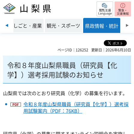
閲覧支援
山梨県
前のスライドを表示
環境
しごと・産業
観光・スポーツ
県政情報・統計
ページID：126252
更新日：2026年6月10日
令和８年度山梨県職員（研究員【化
学】）選考採用試験のお知らせ
山梨県では次のとおり研究員（化学）の募集を行います。
令和８年度山梨県職員（研究員【化学】）選考採
用試験案内（PDF：76KB）
研究員（化学）の募集に関するオンライン説明会を実施し