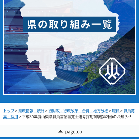
トップ
>
県政情報・統計
>
行財政・行政改革・合併・地方分権
>
職員
>
職員募
集・採用
> 平成30年度山梨県職員言語聴覚士選考採用試験(第2回)のお知らせ
pagetop