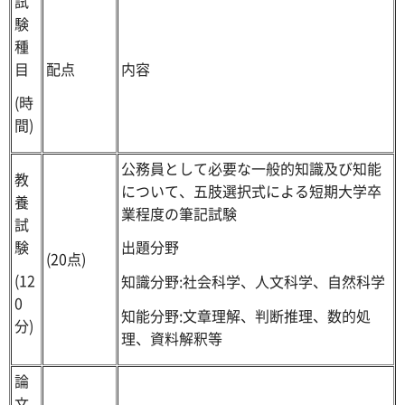
試
験
種
目
配点
内容
(時
間)
公務員として必要な一般的知識及び知能
教
について、五肢選択式による短期大学卒
養
業程度の筆記試験
試
験
出題分野
(20点)
(12
知識分野:社会科学、人文科学、自然科学
0
知能分野:文章理解、判断推理、数的処
分)
理、資料解釈等
論
文