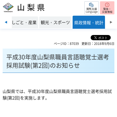
閲覧支援
山梨県
前のスライドを表示
環境
しごと・産業
観光・スポーツ
県政情報・統計
ページID：87039
更新日：2018年9月6日
平成30年度山梨県職員言語聴覚士選考
採用試験(第2回)のお知らせ
山梨県では、平成30年度山梨県職員言語聴覚士選考採用試
験(第2回)を実施します。