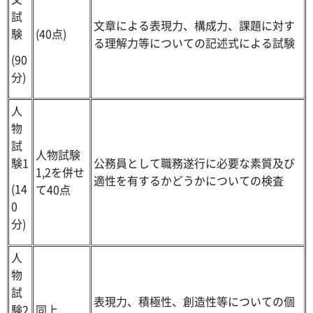
試
文章による表現力、構成力、課題に対す
験
(40点)
る理解力等についての記述式による試験
(90
分)
人
物
試
人物試験
験1
公務員として職務遂行に必要な素質及び
1,2を併せ
適性を有するかどうかについての検査
(14
て40点
0
分)
人
物
試
表現力、積極性、創造性等についての個
験2
同上