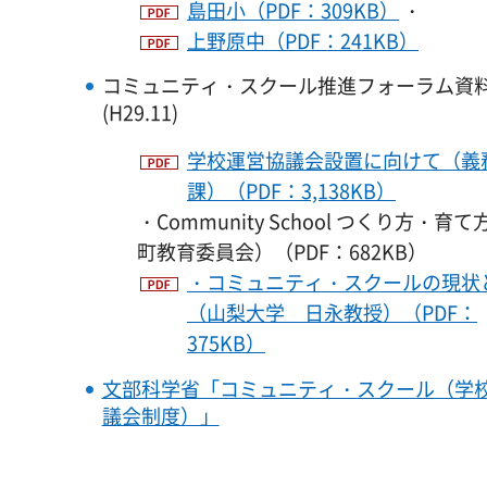
島田小（PDF：309KB）
・
上野原中（PDF：241KB）
コミュニティ・スクール推進フォーラム資
(H29.11)
学校運営協議会設置に向けて（義
課）（PDF：3,138KB）
・Community School つくり方・育
町教育委員会）（PDF：682KB）
・コミュニティ・スクールの現状
（山梨大学 日永教授）（PDF：
375KB）
文部科学省「コミュニティ・スクール（学
議会制度）」