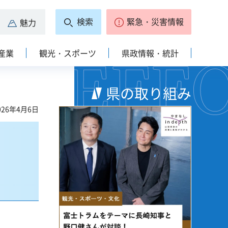
検索
緊急・災害情報
魅力
産業
観光・スポーツ
県政情報・統計
県の取り組み
26年4月6日
、