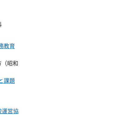
料
務教育
て方（昭和
と課題
校運営協