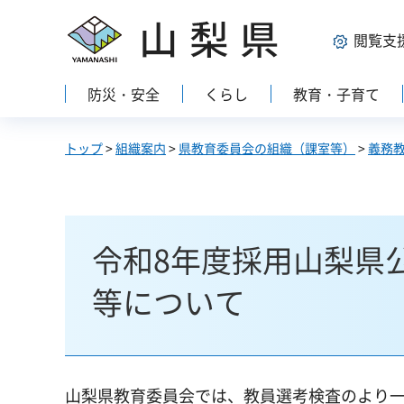
山梨県
閲覧支
防災・安全
くらし
教育・子育て
トップ
>
組織案内
>
県教育委員会の組織（課室等）
>
義務
令和8年度採用山梨県
等について
山梨県教育委員会では、教員選考検査のより