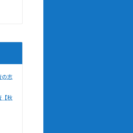
査の志
査【秋