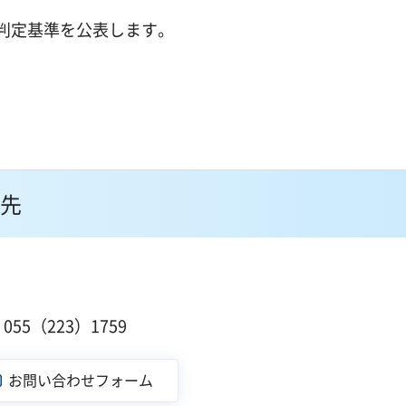
判定基準を公表します。
先
１
55（223）1759