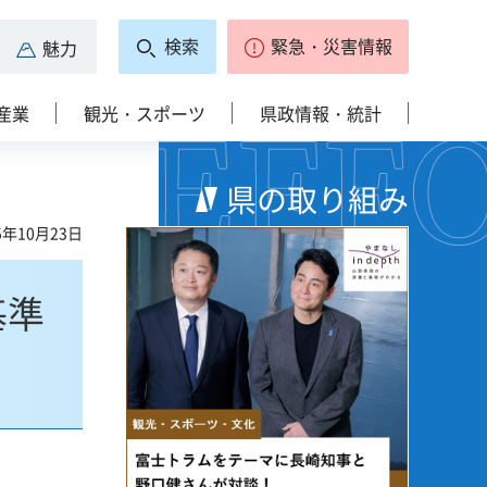
検索
緊急・災害情報
魅力
産業
観光・スポーツ
県政情報・統計
県の取り組み
5年10月23日
基準