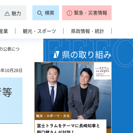
検索
緊急・災害情報
魅力
産業
観光・スポーツ
県政情報・統計
の公表につ
県の取り組み
5年10月28日
考等