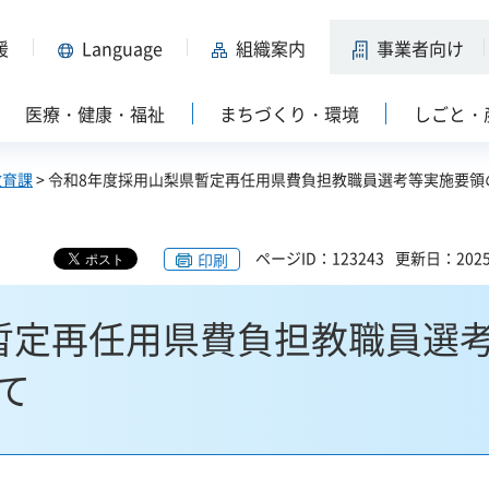
援
Language
組織案内
事業者向け
医療・健康・福祉
まちづくり・環境
しごと・
教育課
> 令和8年度採用山梨県暫定再任用県費負担教職員選考等実施要領
ページID：123243
更新日：202
印刷
暫定再任用県費負担教職員選
て