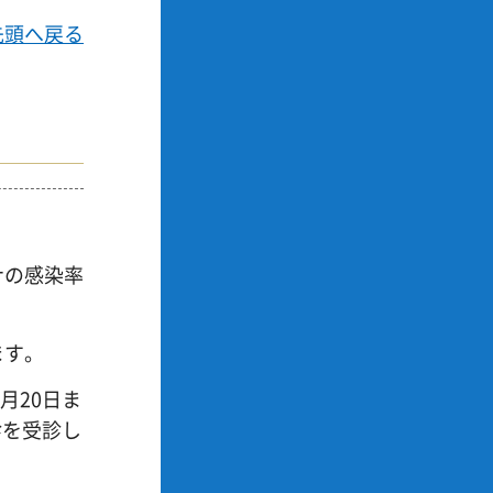
先頭へ戻る
ナの感染率
ます。
月20日ま
診を受診し