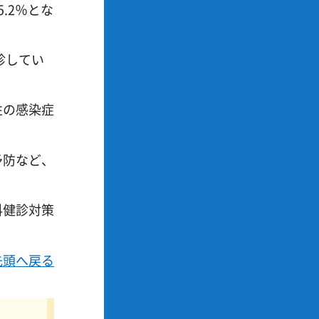
.2％とな
。
診してい
性の感染症
予防など、
科健診対策
先頭へ戻る