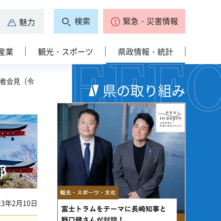
検索
緊急・災害情報
魅力
産業
観光・スポーツ
県政情報・統計
記者会見（令
県の取り組み
開の国やまなし こんにちは。知事の長崎です
3年2月10日