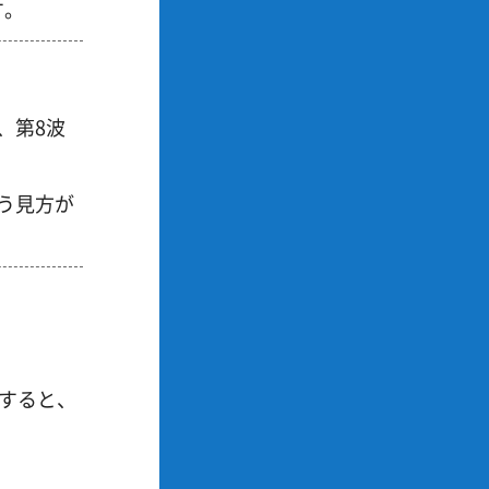
す。
、第8波
う見方が
すると、