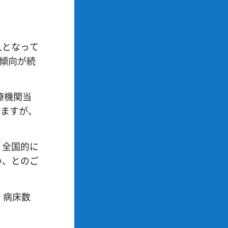
人となって
傾向が続
療機関当
りますが、
、全国的に
い、とのご
、病床数