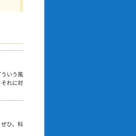
どういう風
、それに対
。ぜひ、科