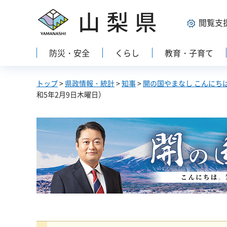
山梨県
閲覧支
防災・安全
くらし
教育・子育て
トップ
>
県政情報・統計
>
知事
>
開の国やまなし こんにち
和5年2月9日木曜日）