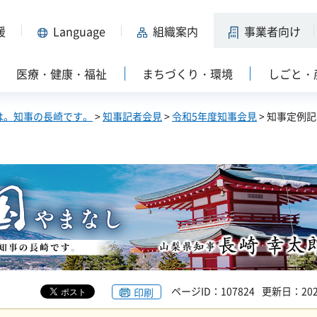
援
Language
組織案内
事業者向け
医療・健康・福祉
まちづくり・環境
しごと・
は。知事の長崎です。
>
知事記者会見
>
令和5年度知事会見
> 知事定例
ページID：107824
更新日：202
印刷