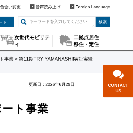
色合い変更
音声読み上げ
Foreign Language
検索
ード
次世代モビリテ
二拠点居住
ィ
移住・定住
ート事業
> 第11期TRY!YAMANASHI!実証実験
更新日：
2026年6月29日
CONTACT
US
サポート事業