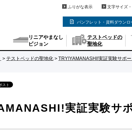
ふりがな表示
文字サイズ・
パンフレット・資料
ダウンロ
リニアやまなし
テストベッドの
ビジョン
聖地化
ト
>
テストベッドの聖地化
>
TRY!YAMANASHI!実証実験サポ
YAMANASHI!実証実験