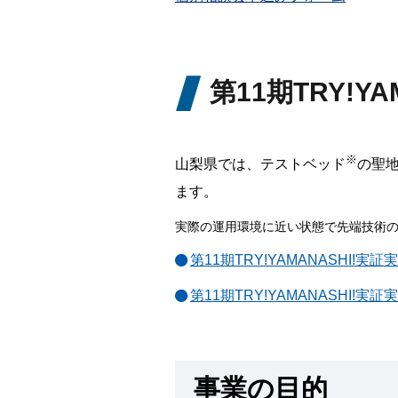
第11期TRY!
※
山梨県では、テストベッド
の聖
ます。
実際の運用環境に近い状態で先端技術
第11期TRY!YAMANASHI!
第11期TRY!YAMANASHI
事業の目的