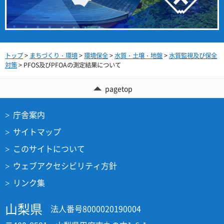
トップ
>
まちづくり・環境
>
環境保全
>
水質・土壌・地盤
>
水質監視及び保全
対策
> PFOS及びPFOAの測定結果について
pagetop
庁舎案内
サイトマップ
このサイトについて
ウェブアクセシビリティ方針
リンク集
山梨県
法人番号8000020190004