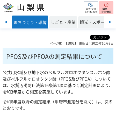
閲覧支援
山梨県
前のスライドを表示
・福祉
しごと・産業
観光・スポーツ
まちづくり・環境
ページID：118021
更新日：2025年10月8日
PFOS及びPFOAの測定結果について
公共用水域及び地下水のペルフルオロオクタンスルホン酸
及びペルフルオロオクタン酸（PFOS及びPFOA）について
は、水質汚濁防止法第16条第1項に基づく測定計画により、
令和3年度から測定を実施しています。
令和6年度以降の測定結果（甲府市測定分を除く）は、次の
とおりです。