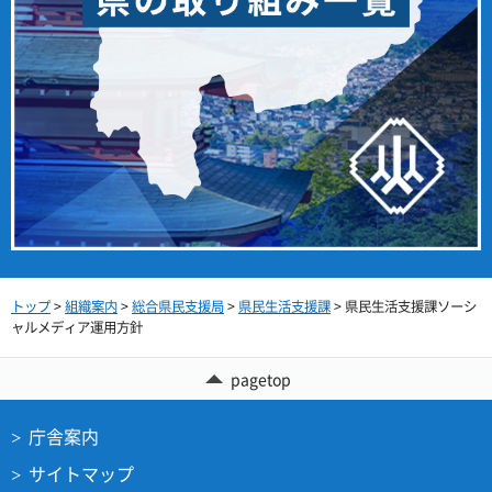
トップ
>
組織案内
>
総合県民支援局
>
県民生活支援課
> 県民生活支援課ソーシ
ャルメディア運用方針
pagetop
庁舎案内
サイトマップ