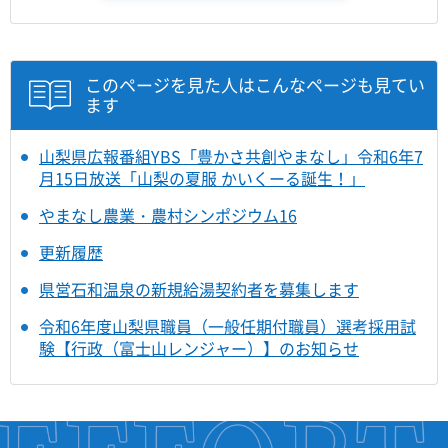
このページを見た人はこんなページも見てい
ます
山梨県広報番組YBS「豊かさ共創やまなし」令和6年7
月15日放送「山梨の夏服 かいくーる誕生！」
やまなし農業・農村シンポジウム16
更新履歴
県営石和温泉の新規給湯契約者を募集します
令和6年度山梨県職員（一般任期付職員）選考採用試
験【行政（富士山レンジャー）】のお知らせ