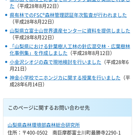
た
（平成28年8月22日）
県有林でのFSC®森林管理認証年次監査が行われました
（平成28年8月22日）
山梨県立富士山世界遺産センターに資料を提供しました
（平成28年8月22日）
「山梨県における針葉樹人工林の針広混交林・広葉樹林
化事例集」を作成しました
（平成28年8月12日）
小金沢シオジの森で現地検討を行いました
（平成28年6
月21日）
神金小学校でニホンジカに関する授業を行いました
（平
成28年6月14日）
このページに関するお問い合わせ先
山梨県森林環境部森林総合研究所
住所：〒400-0502 南巨摩郡富士川町最勝寺2290-1