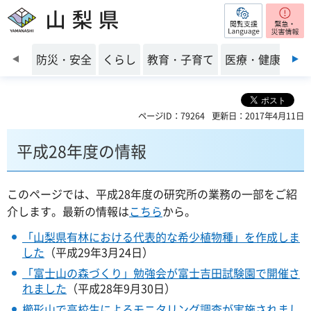
閲覧支援
山梨県
前のスライドを表示
防災・安全
くらし
教育・子育て
医療・健康・福
ページID：79264
更新日：2017年4月11日
平成28年度の情報
このページでは、平成28年度の研究所の業務の一部をご紹
介します。最新の情報は
こちら
から。
「山梨県有林における代表的な希少植物種」を作成しま
した
（平成29年3月24日）
「富士山の森づくり」勉強会が富士吉田試験園で開催さ
れました
（平成28年9月30日）
櫛形山で高校生によるモニタリング調査が実施されまし