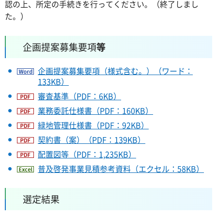
認の上、所定の手続きを行ってください。（終了しまし
た。）
企画提案募集要項
等
企画提案募集要項（様式含む。）（ワード：
133KB）
審査基準（PDF：6KB）
業務委託仕様書（PDF：160KB）
緑地管理仕様書（PDF：92KB）
契約書（案）（PDF：139KB）
配置図等（PDF：1,235KB）
普及啓発事業見積参考資料（エクセル：58KB）
選定結果