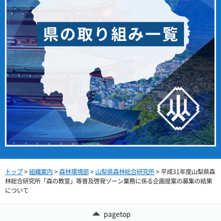
トップ
>
組織案内
>
森林環境部
>
山梨県森林総合研究所
> 平成31年度山梨県森
林総合研究所「森の教室」等普及啓発ゾーン業務に係る企画提案の募集の結果
について
pagetop