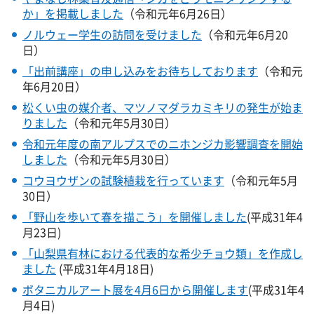
か」を掲載しました
（令和元年6月26日）
ノルウェー学生の訪問を受けました
（令和元年6月20
日）
「出前講座」の申し込みをお待ちしております
（令和元
年6月20日）
松くい虫の媒介者、マツノマダラカミキリの発生が始ま
りました
（令和元年5月30日）
令和元年度の南アルプスでのニホンジカ影響調査を開始
しました
（令和元年5月30日）
コウヨウザンの試験植栽を行っています
（令和元年5月
30日）
「野山を歩いて春を描こう」を開催しました
(平成31年4
月23日)
「山梨県有林における代表的な希少チョウ類」を作成し
ました
(平成31年4月18日)
ボタニカルアート展を4月6日から開催します
(平成31年4
月4日)