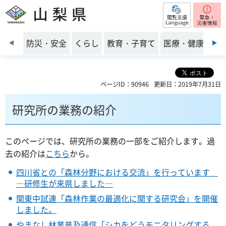
閲覧支援
山梨県
前のスライドを表示
防災・安全
くらし
教育・子育て
医療・健康・福
ページID：90946
更新日：2019年7月31日
研究所の業務の紹介
このページでは、研究所の業務の一部をご紹介します。過
去の紹介は
こちら
から。
四川省との「森林分野における交流」を行っています
―研修生が来県しました―
関東中試連「森林作業の最適化に関する研究会」を開催
しました。
やまなし林業普及通信「シカをどうモニタリングする