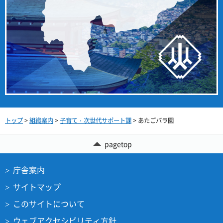
トップ
>
組織案内
>
子育て・次世代サポート課
> あたごバラ園
pagetop
庁舎案内
サイトマップ
このサイトについて
ウェブアクセシビリティ方針