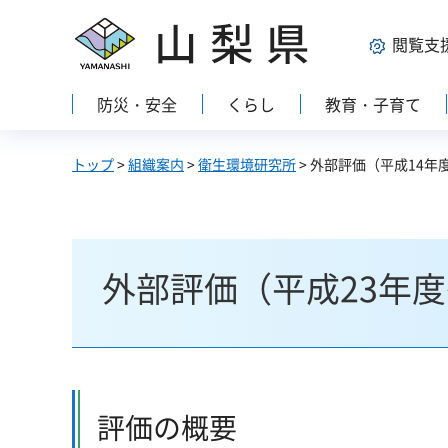
山梨県
閲覧支
防災・安全
くらし
教育・子育て
トップ
>
組織案内
>
衛生環境研究所
> 外部評価（平成14年
外部評価（平成23年
評価の概要