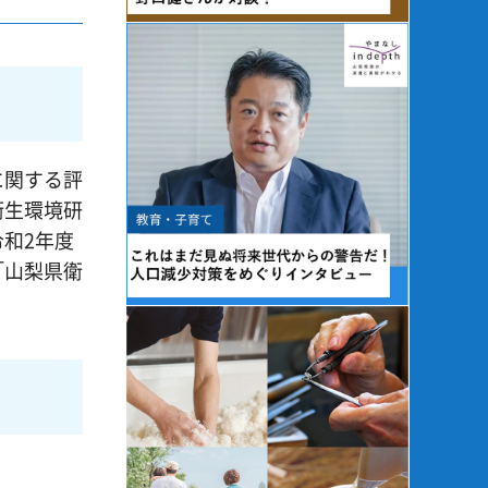
に関する評
衛生環境研
和2年度
「山梨県衛