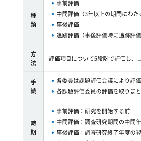
事前評価
中間評価（3年以上の期間にわた
種
類
事後評価
追跡評価（事後評価時に追跡評
方
評価項目について5段階で評価し、
法
各委員は課題評価会議により評
手
続
各課題評価委員の評価を取りま
事前評価：研究を開始する前
中間評価：調査研究期間の中間年
時
期
事後評価：調査研究終了年度の