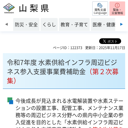
閲覧支援
山梨県
前のスライドを表示
防災・安全
くらし
教育・子育て
医療・健康・福
ページID：122373
更新日：2025年11月17日
令和7年度 水素供給インフラ周辺ビジ
ネス参入支援事業費補助金
（第２次募
集）
今後成長が見込まれる水電解装置や水素ステー
ションの設置工事、配管工事、メンテナンス業
務等の周辺ビジネス分野への県内中小企業の参
入促進を目的とした「水素供給インフラ周辺ビ