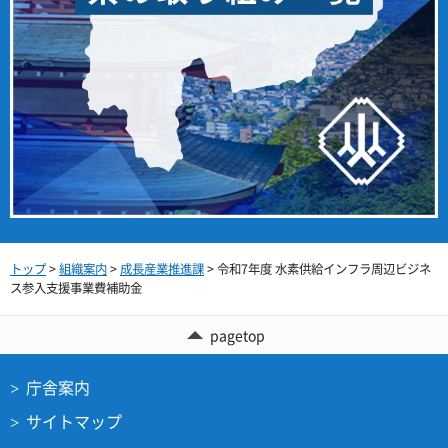
トップ
>
組織案内
>
成長産業推進課
> 令和7年度 水素供給インフラ周辺ビジネ
ス参入支援事業費補助金
pagetop
庁舎案内
サイトマップ