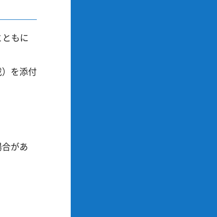
とともに
載）を添付
場合があ