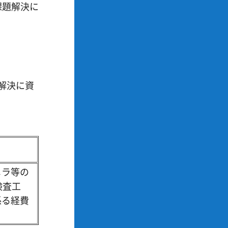
課題解決に
解決に資
メラ等の
検査工
係る経費