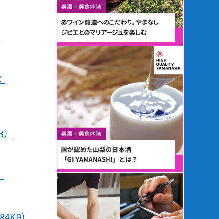
）
：
B）
）
4KB）