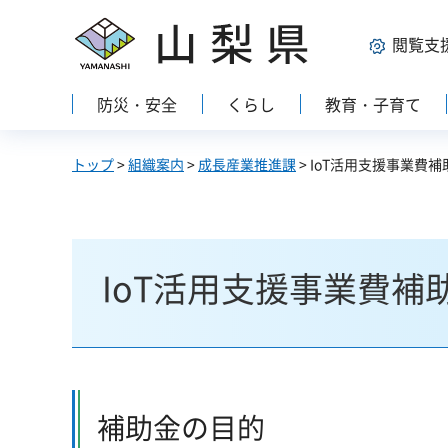
山梨県
閲覧支
防災・安全
くらし
教育・子育て
トップ
>
組織案内
>
成長産業推進課
> IoT活用支援事業費
IoT活用支援事業費補
補助金の目的