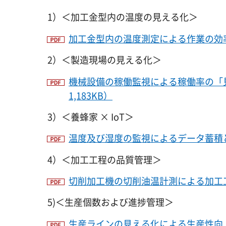
1）＜加工金型内の温度の見える化＞
加工金型内の温度測定による作業の効率化
2）＜製造現場の見える化＞
機械設備の稼働監視による稼働率の「
1,183KB）
3）＜養蜂家 × IoT＞
温度及び湿度の監視によるデータ蓄積とリ
4）＜加工工程の品質管理＞
切削加工機の切削油温計測による加工工程
5)＜生産個数および進捗管理＞
生産ラインの見える化による生産性向上の