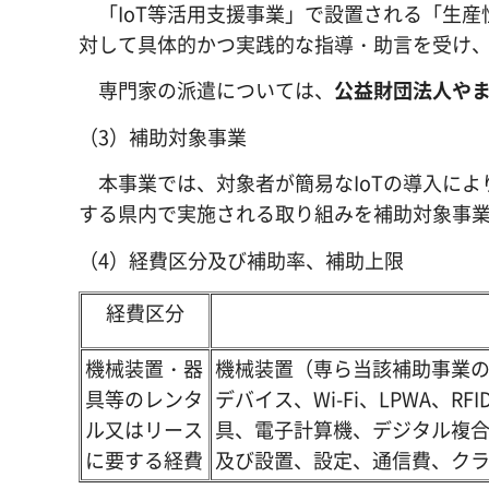
「IoT等活用支援事業」で設置される「生産
対して具体的かつ実践的な指導・助言を受け、
専門家の派遣については、
公益財団法人や
（3）補助対象事業
本事業では、対象者が簡易なIoTの導入によ
する県内で実施される取り組みを補助対象事
（4）経費区分及び補助率、補助上限
経費区分
機械装置・器
機械装置（専ら当該補助事業
具等のレンタ
デバイス、Wi-Fi、LPWA
ル又はリース
具、電子計算機、デジタル複
に要する経費
及び設置、設定、通信費、ク