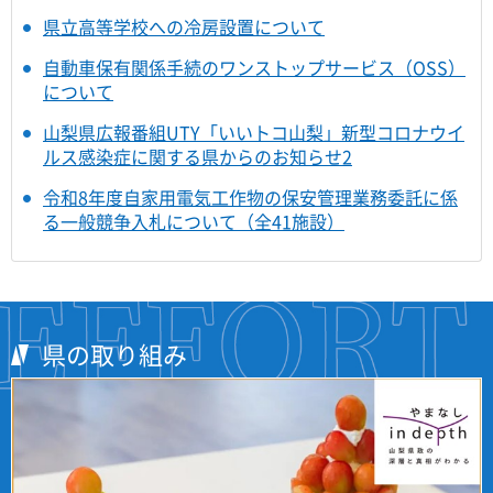
県立高等学校への冷房設置について
自動車保有関係手続のワンストップサービス（OSS）
について
山梨県広報番組UTY「いいトコ山梨」新型コロナウイ
ルス感染症に関する県からのお知らせ2
令和8年度自家用電気工作物の保安管理業務委託に係
る一般競争入札について（全41施設）
県の取り組み