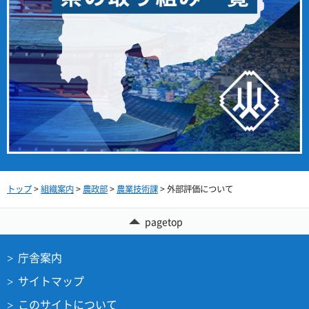
トップ
>
組織案内
>
農政部
>
農業技術課
> 外部評価について
pagetop
庁舎案内
サイトマップ
このサイトについて