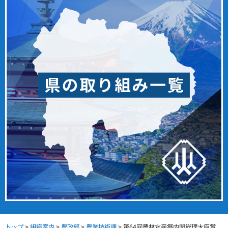
トップ
>
組織案内
>
農政部
>
農業技術課
> 第64回農林水産祭内閣総理大臣賞