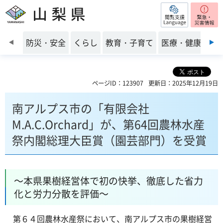
閲覧支援
山梨県
前のスライドを表示
防災・安全
くらし
教育・子育て
医療・健康・福
ページID：123907
更新日：2025年12月19日
南アルプス市の「有限会社
M.A.C.Orchard」が、第64回農林水産
祭内閣総理大臣賞（園芸部門）を受賞
～本県果樹経営体で初の快挙、徹底した省力
化と労力分散を評価～
第６４回農林水産祭において、南アルプス市の果樹経営