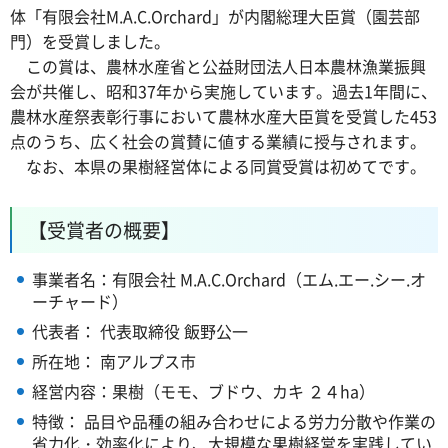
体「有限会社M.A.C.Orchard」が内閣総理大臣賞（園芸部
門）を受賞しました。
この賞は、農林水産省と公益財団法人日本農林漁業振興
会が共催し、昭和37年から実施しています。過去1年間に、
農林水産祭表彰行事において農林水産大臣賞を受賞した453
点のうち、広く社会の賞賛に値する業績に授与されます。
なお、本県の果樹経営体による同賞受賞は初めてです。
【受賞者の概要】
事業者名：有限会社 M.A.C.Orchard（エム.エー.シー.オ
ーチャード）
代表者： 代表取締役 飯野公一
所在地： 南アルプス市
経営内容：果樹（モモ、ブドウ、カキ ２４ha）
特徴： 品目や品種の組み合わせによる労力分散や作業の
省力化・効率化により、大規模な果樹経営を実践してい