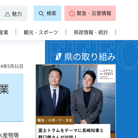
検索
緊急・災害情報
魅力
産業
観光・スポーツ
県政情報・統計
県の取り組み
4年5月31日
業
水産物等