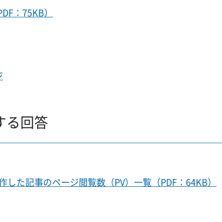
F：75KB）
ジ
する回答
作した記事のページ閲覧数（PV）一覧（PDF：64KB）