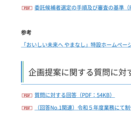
委託候補者選定の手順及び審査の基準（PD
参考
「おいしい未来へ やまなし」特設ホームペー
企画提案に関する質問に対
質問に対する回答（PDF：54KB）
（回答No.1関連）令和５年度業務にて制