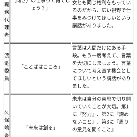
（向き）の仕事って何でし
女とも同じ権利をもってい
職
ょう？」
るのだから、広い視野で仕
務
事をみつけてほしいという
代
講話がありました。
理
者
言葉は人間だけにある手
渡
段。もう一度考えて、言葉
邉
を大切にしましょう。言葉
「ことばはこころ」
委
について考え直す機会とし
員
てほしいという講話があり
ました。
未来は自分の意思で切り開
いていくことが大切。第1
久
に『努力』、第2に『諦め
保
ないこと』、第3に『周り
嶋
「未来は創る」
の意見を聞くこと』
委