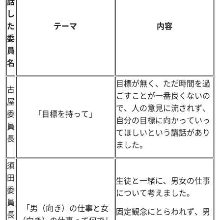
話
し
た
テーマ
内容
委
員
名
目標が無く、ただ時間を過
古
ごすことが一番良くないの
屋
で、人の意見に流されず、
委
「目標を持って」
自分の目標に向かっていっ
員
てほしいという講話があり
長
ました。
須
田
生徒と一緒に、男女の仕事
委
について考えました。
員
「男（向き）の仕事と女
固定観念にとらわれず、男
長