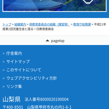
トップ
>
組織案内
>
県教育委員会の組織（課室等）
>
教育庁総務課
> 平成21年
度第1回児童生徒と語る一日教育委員会
pagetop
庁舎案内
サイトマップ
このサイトについて
ウェブアクセシビリティ方針
リンク集
山梨県
法人番号8000020190004
〒400-8501 山梨県甲府市丸の内1-6-1