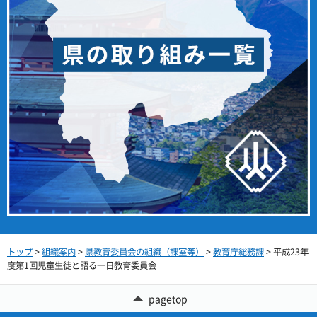
トップ
>
組織案内
>
県教育委員会の組織（課室等）
>
教育庁総務課
> 平成23年
度第1回児童生徒と語る一日教育委員会
pagetop