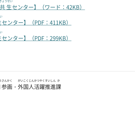
きょうせい
共生
センター】（ワード：42KB）
い
生
センター】（PDF：411KB）
い
生
センター】（PDF：299KB）
う
さんかく
がいこくじん
かつやく
すいしん
か
同
参画
・
外国人
活躍
推進
課