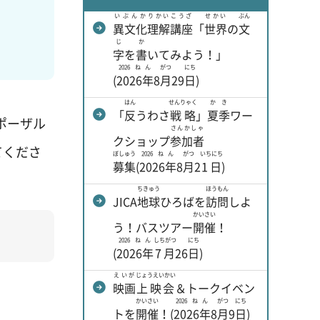
いぶんか
りかい
こうざ
せかい
ぶん
異文化
理解
講座
「
世界
の
文
じ
か
字
を
書
いてみよう！」
2026ねん
がつ
にち
(
2026年
8
月
29
日
)
はん
せんりゃく
かき
「
反
うわさ
戦略
」
夏季
ワー
ポーザル
さんかしゃ
クショップ
参加者
てくださ
ぼしゅう
2026ねん
がつ
いちにち
募集
(
2026年
8
月
2
1日
)
ちきゅう
ほうもん
JICA
地球
ひろばを
訪問
しよ
かいさい
う！バスツアー
開催
！
2026ねん
しちがつ
にち
(
2026年
7月
26
日
)
えいが
じょうえいかい
映画
上映会
＆トークイベン
かいさい
2026ねん
がつ
にち
トを
開催
！(
2026年
8
月
9
日
)