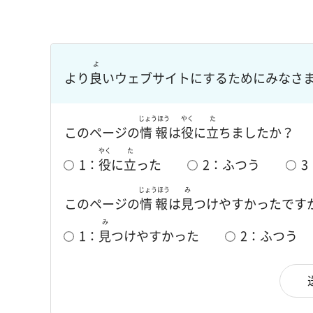
よ
より
良
いウェブサイトにするためにみなさ
じょうほう
やく
た
このページの
情報
は
役
に
立
ちましたか？
やく
た
1：
役
に
立
った
2：ふつう
3
じょうほう
み
このページの
情報
は
見
つけやすかったです
み
1：
見
つけやすかった
2：ふつう