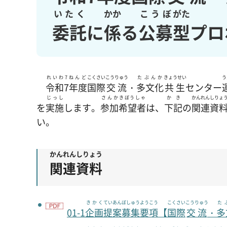
いたく
かか
こうぼ
がた
委託
に
係
る
公募
型
プロ
れいわ7ねんど
こくさい
こうりゅう
たぶんか
きょうせい
う
令和7年度
国際
交流
・
多文化
共生
センター
じっし
さんか
きぼうしゃ
かき
かんれん
しりょ
を
実施
します。
参加
希望者
は、
下記
の
関連
資
い。
かんれん
しりょう
関連
資料
きかく
ていあん
ぼしゅうようこう
こくさい
こうりゅう
た
01-1
企画
提案
募集要項
【
国際
交流
・
多