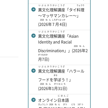
いぶんか
りかい
こうざ
りょうり
異文化
理解
講座
「タイ
料理
～マッサマンカレー～」
2026ねん
しちがつ
よっか
(
2026年
7月
4日
)
いぶんか
りかい
こうざ
異文化
理解
講座
「Asian
Identity and Racial
2026ねん
Discrimination」」(
2026年
2
がつ
なのか
月
7日
)
いぶんか
りかい
こうざ
異文化
理解
講座
「ハラール
まな
フードを
学
ぼう！」
2026ねん
がつ
31にち
(
2026年
1
月
31日
)
にほんご
オンライン
日本語
きょうしつ
2026ねん
がつ
にち
3がつ