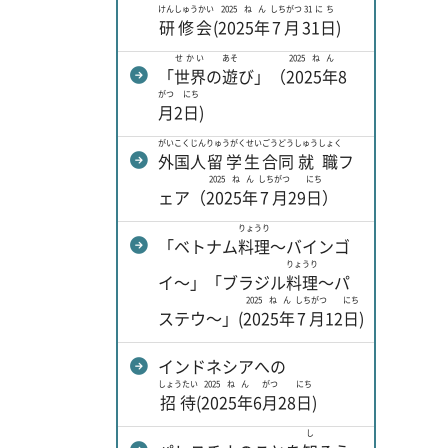
けんしゅうかい
2025ねん
しちがつ
31にち
研修会
(
2025年
7月
31日
)
せかい
あそ
2025ねん
「
世界
の
遊
び」（
2025年
8
がつ
にち
月
2
日
)
がいこくじん
りゅうがくせい
ごうどう
しゅうしょく
外国人
留学生
合同
就職
フ
2025ねん
しちがつ
にち
ェア（
2025年
7月
29
日
）
りょうり
「ベトナム
料理
～バインゴ
りょうり
イ～」「ブラジル
料理
～パ
2025ねん
しちがつ
にち
ステウ～」(
2025年
7月
12
日
)
インドネシアへの
しょうたい
2025ねん
がつ
にち
招待
(
2025年
6
月
28
日
)
し