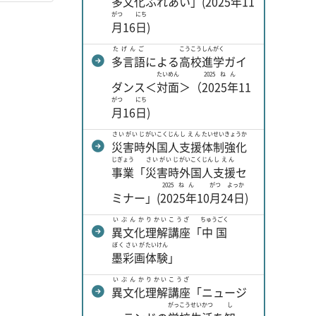
多文化
ふれあい」(
2025年
11
がつ
にち
月
16
日
)
たげんご
こうこう
しんがく
多言語
による
高校
進学
ガイ
たいめん
2025ねん
ダンス＜
対面
＞（
2025年
11
がつ
にち
月
16
日
)
さいがいじ
がいこくじん
しえん
たいせい
きょうか
災害時
外国人
支援
体制
強化
じぎょう
さいがいじ
がいこくじん
しえん
事業
「
災害時
外国人
支援
セ
2025ねん
がつ
よっか
ミナー」(
2025年
10
月
2
4日
)
いぶんか
りかい
こうざ
ちゅうごく
異文化
理解
講座
「
中国
ぼくさいが
たいけん
墨彩画
体験
」
いぶんか
りかい
こうざ
異文化
理解
講座
「ニュージ
がっこう
せいかつ
し