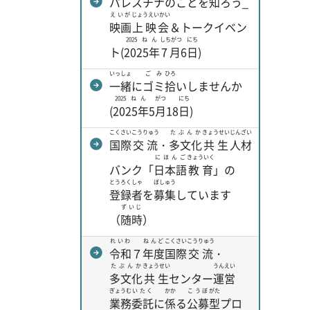
パレスチナのことを
知
ろう_
えいが
じょうえいかい
映画
上映会
＆トークイベン
2025ねん
しちがつ
にち
ト(
2025年
7月
6
日
)
いっしょ
ごみ
ひろ
一緒
に
ゴミ
拾
いしませんか
2025ねん
がつ
にち
(
2025年
5
月
18
日
)
こくさい
こうりゅう
たぶんか
きょうせい
じんざい
国際
交流
・
多文化
共生
人材
にほんご
きょういく
バンク「
日本語
教育
」の
とうろくしゃ
ぼしゅう
登録者
を
募集
しています
ずいじ
（
随時
）
れいわ
ねんど
こくさい
こうりゅう
令和
７
年度
国際
交流
・
たぶんか
きょうせい
うんえい
多文化
共生
センター
運営
ぎょうむ
いたく
かか
こうぼ
がた
業務
委託
に
係
る
公募
型
プロ