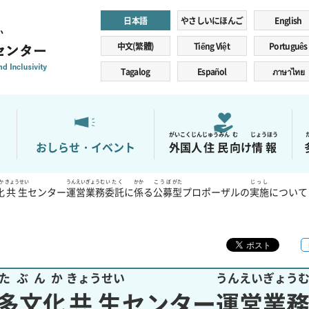
日本語
やさしいにほんご
English
ンター
中文(繁體)
Tiếng Việt
Português
Tagalog
Español
ภาษาไทย
がいこくじん
じゅうみん
む
じょうほう
おしらせ・イベント
外国人
住民
向
け
情報
か
きょうせい
うんえい
ぎょうむ
いたく
かか
こうぼ
がた
じっし
化
共生
センター
運営
業務
委託
に
係
る
公募
型
プロポーザルの
実施
について
たぶんか
きょうせい
うんえい
ぎょう
多文化
共生
センター
運営
業