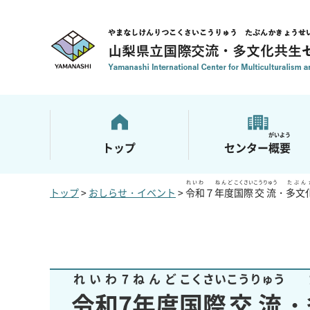
山梨県立国際交流・多文化共生セ
がいよう
トップ
センター
概要
れいわ
ねんど
こくさい
こうりゅう
たぶん
トップ
>
おしらせ・イベント
>
令和
７
年度
国際
交流
・
多文
れいわ7ねんど
こくさい
こうりゅう
令和7年度
国際
交流
・