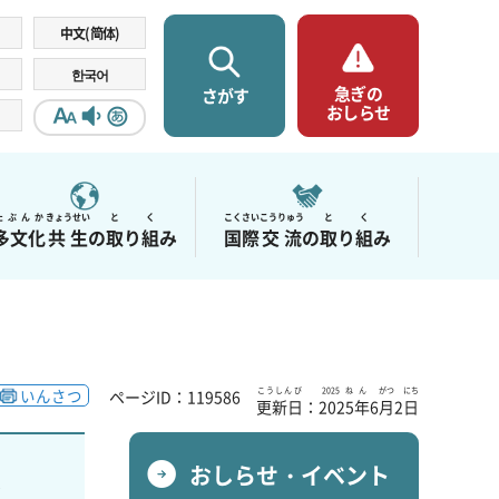
中文(简体)
한국어
急ぎの
さがす
おしらせ
みやすく
たぶんか
きょうせい
と
く
こくさい
こうりゅう
と
く
多文化
共生
の
取
り
組
み
国際
交流
の
取
り
組
み
いんさつ
こうしんび
2025ねん
がつ
にち
ページID：119586
更新日
：
2025年
6
月
2
日
む
おしらせ・イベント
務