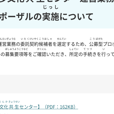
じっし
ポーザルの
実施
について
んえい
ぎょうむ
いたく
けいやく
こうほしゃ
せんてい
こうぼ
がた
運営
業務
の
委託
契約
候補者
を
選定
するため、
公募
型
プロ
う
ぼしゅうようこう
など
かくにん
しょてい
てつづ
い
料
の
募集要項
等
をご
確認
いただき、
所定
の
手続
きを
行
っ
ぶんか
きょうせい
文化
共生
センター】（PDF：162KB）