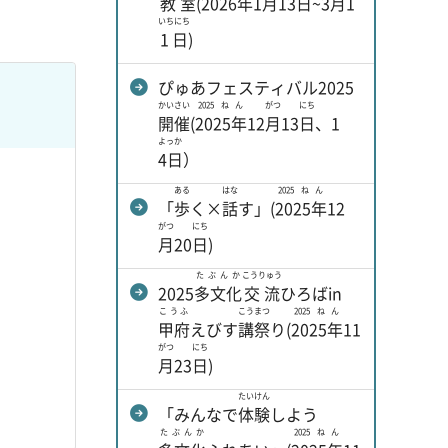
教室
(
2026年
1
月
13
日
~
3月
1
いちにち
1日
)
ぴゅあフェスティバル2025
かいさい
2025ねん
がつ
にち
開催
(
2025年
12
月
13
日
、1
よっか
4日
）
ある
はな
2025ねん
「
歩
く×
話
す」(
2025年
12
がつ
にち
月
20
日
)
たぶんか
こうりゅう
2025
多文化
交流
ひろばin
こうふ
こう
まつ
2025ねん
甲府
えびす
講
祭
り(
2025年
11
がつ
にち
月
23
日
)
たいけん
「みんなで
体験
しよう
たぶんか
2025ねん