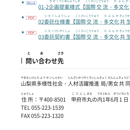
きかく
ていあん
ようしき
こくさい
こうりゅう
たぶんか
01-2
企画
提案
様式
【
国際
交流
・
多文化
いたく
しようしょ
こくさい
こうりゅう
たぶんか
きょうせ
02
委託
仕様書
【
国際
交流
・
多文化
共
いたく
けいやくしょ
こくさい
こうりゅう
たぶんか
きょうせ
03
委託
契約書
【
国際
交流
・
多文化
共
と
あ
さき
問
い
合
わせ
先
やまなしけん
たようせい
しゃかい
じんざい
かつやく
すいしん
きょく
だんじょ
きょうど
山梨県
多様性
社会
・
人材
活躍
推進
局
/
男女
共
じゅうしょ
こうふし
まる
うち
1ねん
がつ
いちにち
住所
：〒400-8501
甲府市
丸
の
内
1年
6
月
1日
TEL 055-223-1539
FAX 055-223-1320