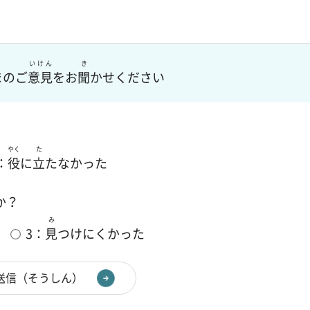
いけん
き
まのご
意見
をお
聞
かせください
やく
た
：
役
に
立
たなかった
か？
み
3：
見
つけにくかった