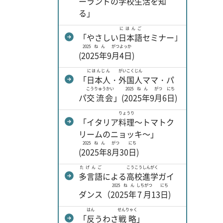
ーランドの
学校
生活
を
知
る」
にほんご
「やさしい
日本語
セミナー｣
2025ねん
がつ
よっか
(
2025年
9
月
4日
)
にほんじん
がいこくじん
「
日本人
・
外国人
ママ・パ
こうりゅうかい
2025ねん
がつ
にち
パ
交流会
」(
2025年
9
月
6
日
)
りょうり
「イタリア
料理
～トマトク
リームのニョッキ～」
2025ねん
がつ
にち
(
2025年
8
月
30
日
)
たげんご
こうこう
しんがく
多言語
による
高校
進学
ガイ
2025ねん
しちがつ
にち
ダンス（
2025年
7月
13
日
)
はん
せんりゃく
「
反
うわさ
戦略
」