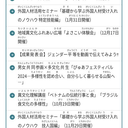
がいこく
じんざい
かつよう
きそ
まな
がいこく
じんざい
う
い
外国
人材
活用
セミナー「
基礎
から
学
ぶ
外国
人材
受
け
入
れ
とくてい
ぎのう
へん
がつ
31にち
かいさい
のノウハウ
特定
技能
編
」（1
月
31日
開催
）
ちいき
いぶんか
ひろば
たいけんかい
がつ
なのか
地域
異文化
ふれあい
広場
「よさこい
体験会
」（12
月
1
7日
かいさい
開催
）
せいか
はっぴょうかい
びょうどう
どうが
つた
【
成果
発表会
】ジェンダー
平等
を
動画
で
伝
えてみよう‼
だんじょ
きょうどう
さんかく
たぶんか
きょうせい
男女
共同
参画
×
多文化
共生
「ぴゅあフェスティバル
たようせい
みと
あ
じぶん
く
やまなし
2024―
多様性
を
認
め
合
い、
自分
らしく
暮
らせる
山梨
へ
―」
いぶんか
りかい
こうざ
でんとうぎょうじ
しょく
異文化
理解
講座
「ベトナムの
伝統行事
と
食
」「ブラジル
しょくぶんか
たようせい
がつ
にち
かいさい
食文化
の
多様性
」（10
月
19
日
開催
）
がいこく
じんざい
かつよう
きそ
まな
がいこく
じんざい
う
い
外国
人材
活用
セミナー「
基礎
から
学
ぶ
外国
人材
受
け
入
れ
わざ
じん
くに
へん
がつ
にち
かいさい
のノウハウ
技
人
国
編
」（11
月
29
日
開催
）