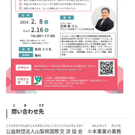
と
あ
さき
問
い
合
わせ
先
こうえき
ざいだん
ほうじん
やまなしけん
こくさい
こうりゅう
きょうかい
ほんじぎょう
ぎょうむ
公益
財団
法人
山梨県
国際
交流
協会
※
本事業
の
業務