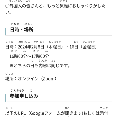
がいこくじん
みな
きがる
○
外国人
の
皆
さんと、もっと
気軽
におしゃべりがした
い。
にちじ
ばしょ
日時
・
場所
にちじ
2024ねん
がつ
にち
もくようび
にち
きんようび
日時
：
2024年
2
月
8
日
（
木曜日
）・16
日
（
金曜日
）
16じ
ふん
17じ
ふん
16時
00
分
～
17時
00
分
ひ
ないよう
おな
※どちらの
日
も
内容
は
同
じです。
ばしょ
場所
：オンライン（Zoom）
さんか
もう
こ
参加
申
し
込
み
いか
ひら
てんぷ
以下
のURL（Googleフォームが
開
きます)もしくは
添付