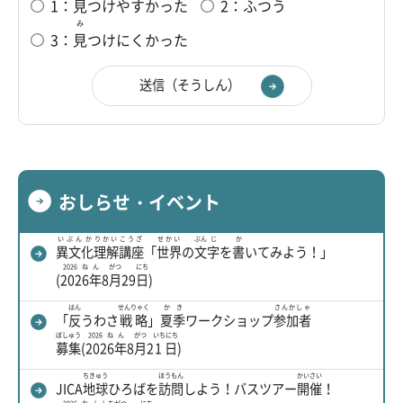
1：
見
つけやすかった
2：ふつう
み
3：
見
つけにくかった
おしらせ・イベント
いぶんか
りかい
こうざ
せかい
ぶん
じ
か
異文化
理解
講座
「
世界
の
文
字
を
書
いてみよう！」
2026ねん
がつ
にち
(
2026年
8
月
29
日
)
はん
せんりゃく
かき
さんかしゃ
「
反
うわさ
戦略
」
夏季
ワークショップ
参加者
ぼしゅう
2026ねん
がつ
いちにち
募集
(
2026年
8
月
2
1日
)
ちきゅう
ほうもん
かいさい
JICA
地球
ひろばを
訪問
しよう！バスツアー
開催
！
2026ねん
しちがつ
にち