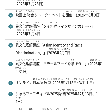
(
2026年
7月
26
日
)
えいが
じょうえいかい
かいさい
2026ねん
がつ
にち
映画
上映会
＆トークイベントを
開催
！(
2026年
8
月
9
日
)
いぶんか
りかい
こうざ
りょうり
異文化
理解
講座
「タイ
料理
～マッサマンカレー～」
2026ねん
しちがつ
よっか
(
2026年
7月
4日
)
いぶんか
りかい
こうざ
異文化
理解
講座
「Asian Identity and Racial
2026ねん
がつ
なのか
Discrimination」」(
2026年
2
月
7日
)
いぶんか
りかい
こうざ
まな
2026ねん
異文化
理解
講座
「ハラールフードを
学
ぼう！」(
2026年
1
がつ
31にち
月
31日
)
にほんご
きょうしつ
2026ねん
がつ
にち
3がつ
いちにち
オンライン
日本語
教室
(
2026年
1
月
13
日
~
3月
1
1日
)
かいさい
2025ねん
がつ
にち
ぴゅあフェスティバル2025
開催
(
2025年
12
月
13
日
、1
よっか
4日
）
ある
はな
2025ねん
がつ
にち