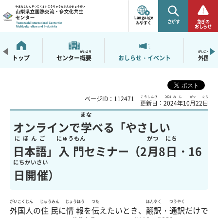
山梨県立国際交流・多
文化共生センター
Language
さがす
急ぎの
みやすく
おしらせ
がいよう
がいこくじん
トップ
センター
概要
おしらせ・イベント
外国人
ページID：112471
こうしんび
2024ねん
がつ
にち
更新日
：
2024年
10
月
22
日
まな
オンラインで
学
べる「やさしい
にほんご
にゅうもん
がつ
にち
日本語
」
入門
セミナー（2
月
8
日
・16
にち
かいさい
日
開催
）
がいこくじん
じゅうみん
じょうほう
つた
ほんやく
つうやく
外国人
の
住民
に
情報
を
伝
えたいとき、
翻訳
・
通訳
だけで