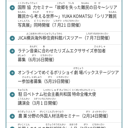
こくさい
きょうりょく
こきょう
うしな
なんみん
ひび
国際
協力
セミナー「
故郷
を
失
った
難民
の
日々
〜シリア
なんみん
かんが
せかい
なんみん
難民
から
考
える
世界
〜」YUKA KOMATSU「シリア
難民
しゃしん
てん
どうじ
かいさい
しちがつ
いちにち
かいさい
写真
展
」
同時
開催
（
7月
2
1日
開催
）
よこはま
かいがい
いじゅう
しりょうかん
しちがつ
なのか
かいさい
JICA
横浜
海外
移住
資料館
バスツアー（
7月
7日
開催
）
おんがく
あ
さんかしゃ
ラテン
音楽
に
合
わせたリズムエクササイズ
参加者
ぼしゅう
がつ
にち
かいさい
募集
（6
月
16
日
開催
）
げきじょう
オンラインでめぐるボリショイ
劇場
バックステージツア
さんかしゃ
ぼしゅう
がつ
にち
かいさい
ー
参加者
募集
（5
月
19
日
開催
）
ちゅうにち
しゃかい
しゅぎ
きょうわこく
とくめい
ぜんけん
たいし
駐日
ベトナム
社会
主義
共和国
特命
全権
大使
こうえんかい
3がつ
いちにち
かいさい
講演会
（
3月
1日
開催
）
のうぎょう
ぶんや
がいこく
じんざい
かつよう
がつ
よっか
かいさい
農業
分野
の
外国
人材
活用
セミナー（2
月
1
4日
開催
）
がいこくじん
むりょう
そうだんかい
おおつき
がつ
にち
かいさい