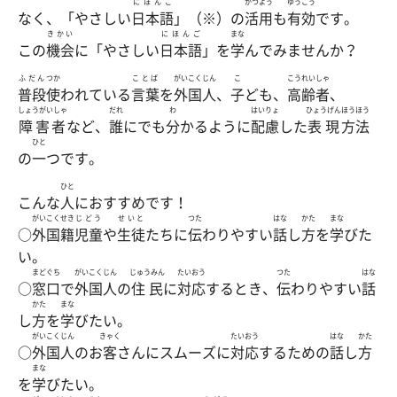
にほんご
かつよう
ゆうこう
なく、「やさしい
日本語
」（※）の
活用
も
有効
です。
きかい
にほんご
まな
この
機会
に「やさしい
日本語
」を
学
んでみませんか？
ふだん
つか
ことば
がいこくじん
こ
こうれいしゃ
普段
使
われている
言葉
を
外国人
、
子
ども、
高齢者
、
しょうがいしゃ
だれ
わ
はいりょ
ひょうげん
ほうほう
障害者
など、
誰
にでも
分
かるように
配慮
した
表現
方法
ひと
の
一
つです。
ひと
こんな
人
におすすめです！
がいこくせき
じどう
せいと
つた
はな
かた
まな
○
外国籍
児童
や
生徒
たちに
伝
わりやすい
話
し
方
を
学
びた
い。
まどぐち
がいこくじん
じゅうみん
たいおう
つた
はな
○
窓口
で
外国人
の
住民
に
対応
するとき、
伝
わりやすい
話
かた
まな
し
方
を
学
びたい。
がいこくじん
きゃく
たいおう
はな
かた
○
外国人
のお
客
さんにスムーズに
対応
するための
話
し
方
まな
を
学
びたい。