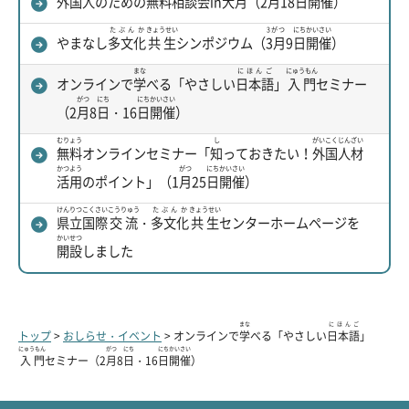
外国人
のための
無料
相談会
in
大月
（2
月
18
日
開催
）
たぶんか
きょうせい
3がつ
にち
かいさい
やまなし
多文化
共生
シンポジウム（
3月
9
日
開催
）
まな
にほんご
にゅうもん
オンラインで
学
べる「やさしい
日本語
」
入門
セミナー
がつ
にち
にち
かいさい
（2
月
8
日
・16
日
開催
）
むりょう
し
がいこく
じんざい
無料
オンラインセミナー「
知
っておきたい！
外国
人材
かつよう
がつ
にち
かいさい
活用
のポイント」（1
月
25
日
開催
）
けんりつ
こくさい
こうりゅう
たぶんか
きょうせい
県立
国際
交流
・
多文化
共生
センターホームページを
かいせつ
開設
しました
まな
にほんご
トップ
>
おしらせ・イベント
> オンラインで
学
べる「やさしい
日本語
」
にゅうもん
がつ
にち
にち
かいさい
入門
セミナー（2
月
8
日
・16
日
開催
）