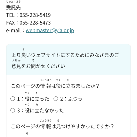
じゅたく
さき
受託
先
TEL：055-228-5419
FAX：055-228-5473
e-mail：
webmaster@yia.or.jp
よ
より
良
いウェブサイトにするためにみなさまのご
いけん
き
意見
をお
聞
かせください
じょうほう
やく
た
このページの
情報
は
役
に
立
ちましたか？
やく
た
1：
役
に
立
った
2：ふつう
やく
た
3：
役
に
立
たなかった
じょうほう
み
このページの
情報
は
見
つけやすかったですか？
み