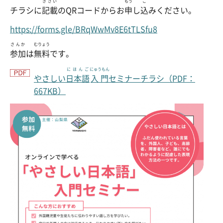
きさい
もう
こ
チラシに
記載
のQRコードからお
申
し
込
みください。
https://forms.gle/BRqWwMv8E6tTLSfu8
さんか
むりょう
参加
は
無料
です。
にほんご
にゅうもん
やさしい
日本語
入門
セミナーチラシ（PDF：
667KB）