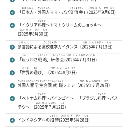
にほんじん
がいこくじん
こうりゅうかい
2025ねん
がつ
にち
「
日本人
・
外国人
ママ・パパ
交流会
」(
2025年
9
月
6
日
)
りょうり
「イタリア
料理
～トマトクリームのニョッキ～」
2025ねん
がつ
にち
(
2025年
8
月
30
日
)
たげんご
こうこう
しんがく
2025ねん
しちがつ
にち
多言語
による
高校
進学
ガイダンス（
2025年
7月
13
日
)
はん
せんりゃく
けんしゅうかい
2025ねん
しちがつ
31にち
「
反
うわさ
戦略
」
研修会
(
2025年
7月
31日
)
せかい
あそ
2025ねん
がつ
にち
「
世界
の
遊
び」（
2025年
8
月
2
日
)
がいこくじん
りゅうがくせい
ごうどう
しゅうしょく
2025ねん
しちがつ
にち
外国人
留学生
合同
就職
フェア（
2025年
7月
29
日
）
りょうり
りょうり
「ベトナム
料理
～バインゴイ～」「ブラジル
料理
～パス
2025ねん
しちがつ
にち
テウ～」(
2025年
7月
12
日
)
しょうたい
2025ねん
がつ
にち
インドネシアへの
招待
(
2025年
6
月
28
日
)