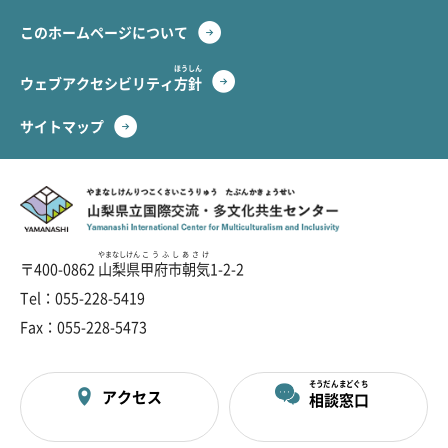
このホームページについて
ほうしん
ウェブアクセシビリティ
方針
サイトマップ
やまなし
けんりつ
こくさい
こうりゅう
たぶんか
きょうせい
山梨
県立
国際
交流
・
多文化
共生
センター
やまなしけん
こうふしあさけ
〒400-0862
山梨県
甲府市朝気
1-2-2
Tel：055-228-5419
Fax：055-228-5473
そうだん
まどぐち
アクセス
相談
窓口