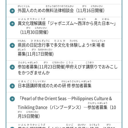
がいこくじん
むりょう
ほうりつ
そうだん
かい
がつ
にち
かいさい
外国人
のための
無料
法律
相談
会
（11
月
16
日
開催
）
いぶんか
りかい
こうざ
せいよう
み
にほん
異文化
理解
講座
「ジャポニズム～
西洋
から
見
た
日本
～」
がつ
にち
かいさい
（11
月
30
日
開催
）
けんみん
ひ
きねん
ぎょうじ
たぶんか
たいけん
らいじょうしゃ
県民
の
日
記念
行事
で
多文化
を
体験
しよう‼
来場者
ぼしゅう
がつ
なのか
かいさい
募集
(11
月
1
7日
開催
)
さんかしゃ
ぼしゅう
がつ
にち
かいさい
こうふ
こう
まつ
参加者
募集
(11
月
23
日
開催
)
甲府
えびす
講
祭
りでおみこし
をかつぎませんか
にほんご
こうし
いくせい
けんしゅう
さんかしゃ
ぼしゅう
日本語
講師
育成
のための
研修
参加者
募集
「Pearl of the Orient Seas ―Philippines Culture &
さんかしゃ
ぼしゅう
Tinikling Dance（バンブーダンス）―
参加者
募集
（10
がつ
にち
かいさい
月
19
日
開催
）
いぶんか
りかい
こうざ
えいご
はいけい
とくちょう
がつ