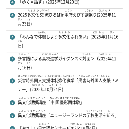
「
歩
く×
話
す」(
2025年
12
月
20
日
)
たぶんか
こうりゅう
こうふ
こう
まつ
2025ねん
2025
多文化
交流
ひろばin
甲府
えびす
講
祭
り(
2025年
11
がつ
にち
月
23
日
)
たいけん
たぶんか
2025ねん
がつ
「みんなで
体験
しよう
多文化
ふれあい」(
2025年
11
月
16
にち
日
)
たげんご
こうこう
しんがく
たいめん
2025ねん
多言語
による
高校
進学
ガイダンス＜
対面
＞（
2025年
11
がつ
にち
月
16
日
)
さいがいじ
がいこくじん
しえん
たいせい
きょうか
じぎょう
さいがいじ
がいこくじん
しえん
災害時
外国人
支援
体制
強化
事業
「
災害時
外国人
支援
セミ
2025ねん
がつ
よっか
ナー」(
2025年
10
月
2
4日
)
いぶんか
りかい
こうざ
ちゅうごく
ぼくさいが
たいけん
異文化
理解
講座
「
中国
墨彩画
体験
」
いぶんか
りかい
こうざ
がっこう
せいかつ
し
異文化
理解
講座
「ニュージーランドの
学校
生活
を
知
る」
にほんご
2025ねん
がつ
よっか
「やさしい
日本語
セミナー｣(
2025年
9
月
4日
)