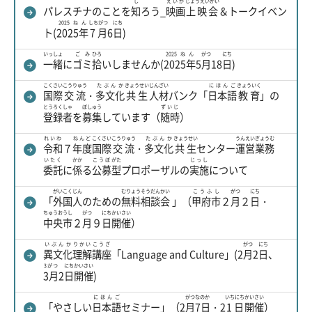
し
えいが
じょうえいかい
パレスチナのことを
知
ろう_
映画
上映会
＆トークイベン
2025ねん
しちがつ
にち
ト(
2025年
7月
6
日
)
いっしょ
ごみ
ひろ
2025ねん
がつ
にち
一緒
に
ゴミ
拾
いしませんか(
2025年
5
月
18
日
)
こくさい
こうりゅう
たぶんか
きょうせい
じんざい
にほんご
きょういく
国際
交流
・
多文化
共生
人材
バンク「
日本語
教育
」の
とうろくしゃ
ぼしゅう
ずいじ
登録者
を
募集
しています（
随時
）
れいわ
ねんど
こくさい
こうりゅう
たぶんか
きょうせい
うんえい
ぎょうむ
令和
７
年度
国際
交流
・
多文化
共生
センター
運営
業務
いたく
かか
こうぼ
がた
じっし
委託
に
係
る
公募
型
プロポーザルの
実施
について
がいこくじん
むりょう
そうだんかい
こうふし
がつ
にち
「
外国人
のための
無料
相談会
」（
甲府市
２
月
２
日
・
ちゅうおうし
がつ
にち
かいさい
中央市
２
月
９
日
開催
）
いぶんか
りかい
こうざ
がつ
にち
異文化
理解
講座
「Language and Culture」(2
月
2
日
、
3がつ
にち
かいさい
3月
2
日
開催
)
にほんご
がつ
なのか
いちにち
かいさい
「やさしい
日本語
セミナー」（2
月
7日
・2
1日
開催
）