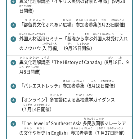
異文化
理解
講座
「イギリス
英語
の
背景
と
特徴
」(9
月
28
にち
かいさい
日
開催
)
つる
いぶんか
ひろば
さんかしゃ
ぼしゅう
がつ
にち
かいさい
「
都留
異文化
ふれあい
広場
」
参加者
募集
(9
月
23
日
開催
)
がいこく
じんざい
かつよう
きそ
まな
がいこく
じんざい
う
い
外国
人材
活用
セミナー「
基礎
から
学
ぶ
外国
人材
受
け
入
れ
にゅうもん
へん
がつ
にち
かいさい
のノウハウ
入門
編
」（9
月
25
日
開催
）
いぶんか
りかい
こうざ
がつ
にち
異文化
理解
講座
「The History of Canada」(8
月
18
日
、9
がつ
にち
かいさい
月
8
日
開催
)
さんかしゃ
ぼしゅう
がつ
にち
かいさい
「バレエストレッチ」
参加者
募集
（8
月
18
日
開催
）
たげんご
こうこう
しんがく
［オンライン］
多言語
による
高校
進学
ガイダンス
しちがつ
よっか
かいさい
（
7月
1
4日
開催
）
た
みんぞく
こっか
「The Jewel of Southeast Asia
多
民族
国家
マレーシア
ぶんか
れきし
さんかしゃ
ぼしゅう
しちがつ
なのか
かいさい
の
文化
や
歴史
in English」
参加者
募集
（
7月
2
7日
開催
）