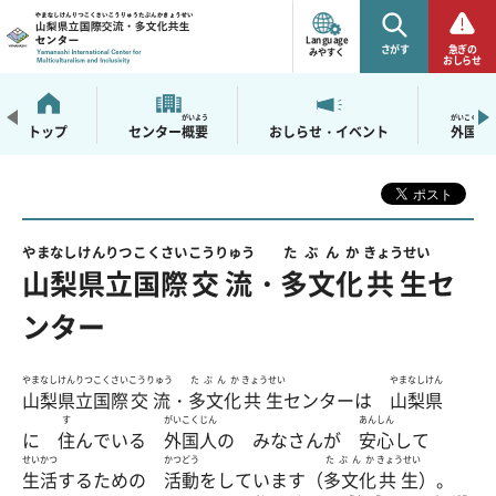
山梨県立国際交流・多
文化共生センター
Language
さがす
急ぎの
みやすく
おしらせ
がいよう
がいこくじん
トップ
センター
概要
おしらせ・イベント
外国人
やまなし
けんりつ
こくさい
こうりゅう
たぶんか
きょうせい
山梨
県立
国際
交流
・
多文化
共生
セ
ンター
やまなし
けんりつ
こくさい
こうりゅう
たぶんか
きょうせい
やまなしけん
山梨
県立
国際
交流
・
多文化
共生
センターは
山梨県
す
がいこくじん
あんしん
に
住
んでいる
外国人
の みなさんが
安心
して
せいかつ
かつどう
たぶんか
きょうせい
生活
するための
活動
をしています（
多文化
共生
）。