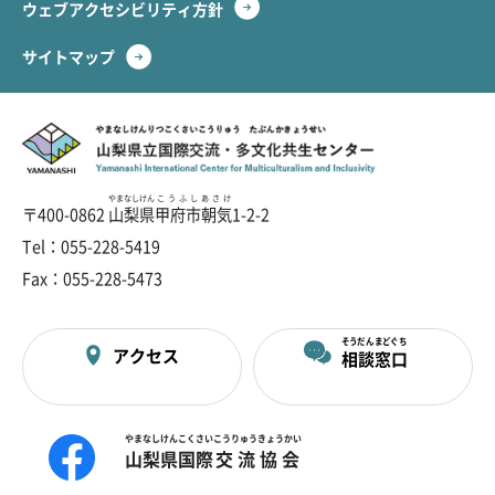
ウェブアクセシビリティ
方針
サイトマップ
やまなし
けんりつ
こくさい
こうりゅう
たぶんか
きょうせい
山梨
県立
国際
交流
・
多文化
共生
センター
やまなしけん
こうふしあさけ
〒400-0862
山梨県
甲府市朝気
1-2-2
Tel：055-228-5419
Fax：055-228-5473
そうだん
まどぐち
アクセス
相談
窓口
やまなしけん
こくさい
こうりゅう
きょうかい
山梨県
国際
交流
協会