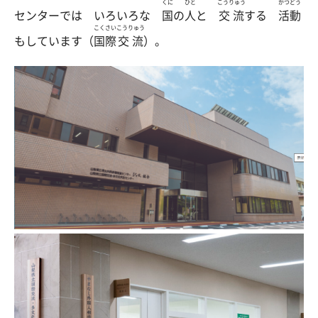
くに
ひと
こうりゅう
かつどう
センターでは いろいろな
国
の
人
と
交流
する
活動
こくさい
こうりゅう
もしています（
国際
交流
）。