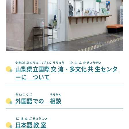
やまなし
けんりつ
こくさい
こうりゅう
たぶんか
きょうせい
山梨
県立
国際
交流
・
多文化
共生
センタ
ーに ついて
がいこくご
そうだん
外国語
での
相談
にほんご
きょうしつ
日本語
教室