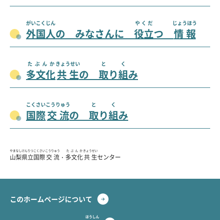
がいこくじん
やくだ
じょうほう
外国人
の みなさんに
役立
つ
情報
たぶんか
きょうせい
と
く
多文化
共生
の
取
り
組
み
こくさい
こうりゅう
と
く
国際
交流
の
取
り
組
み
やまなし
けんりつ
こくさい
こうりゅう
たぶんか
きょうせい
山梨
県立
国際
交流
・
多文化
共生
センター
このホームページについて
ほうしん